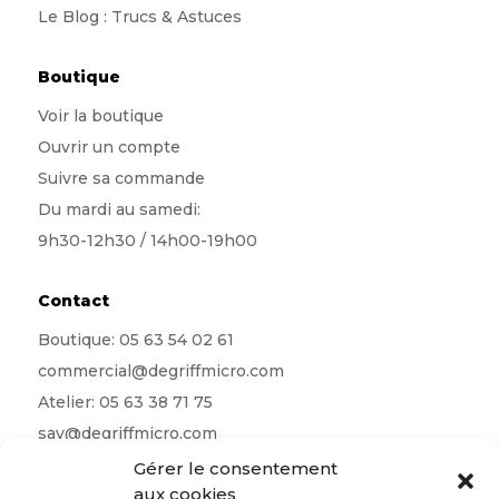
Le Blog : Trucs & Astuces
Boutique
Voir la boutique
Ouvrir un compte
Suivre sa commande
Du mardi au samedi:
9h30-12h30 / 14h00-19h00
Contact
Boutique:
05 63 54 02 61
commercial@degriffmicro.com
Atelier:
05 63 38 71 75
sav@degriffmicro.com
Direction:
albi@degriffmicro.com
Gérer le consentement
aux cookies
16 Avenue de Garban 81990 Puygouzon