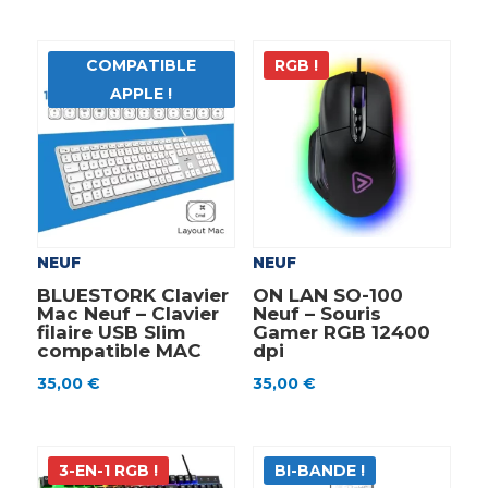
COMPATIBLE
RGB !
APPLE !
NEUF
NEUF
BLUESTORK Clavier
ON LAN SO-100
Mac Neuf – Clavier
Neuf – Souris
filaire USB Slim
Gamer RGB 12400
compatible MAC
dpi
35,00
€
35,00
€
3-EN-1 RGB !
BI-BANDE !