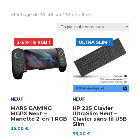
Trié
Affichage de 37–48 sur 132 résultats
par
prix
décroissant
2-EN-1 & RGB !
ULTRA SLIM !
NEUF
NEUF
MARS GAMING
HP 225 Clavier
MGPX Neuf –
UltraSlim Neuf –
Manette 2-en-1 RGB
Clavier sans fil USB
Slim
35,00
€
35,00
€