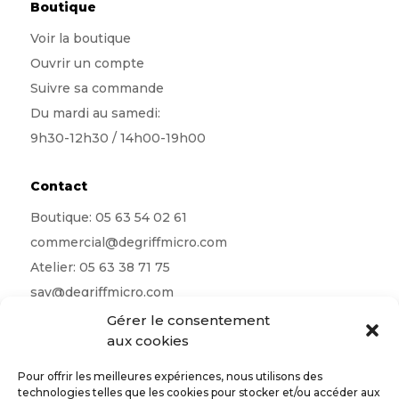
Boutique
Voir la boutique
Ouvrir un compte
Suivre sa commande
Du mardi au samedi:
9h30-12h30 / 14h00-19h00
Contact
Boutique:
05 63 54 02 61
commercial@degriffmicro.com
Atelier:
05 63 38 71 75
sav@degriffmicro.com
Direction:
albi@degriffmicro.com
Gérer le consentement
aux cookies
16 Avenue de Garban 81990 Puygouzon
Pour offrir les meilleures expériences, nous utilisons des
technologies telles que les cookies pour stocker et/ou accéder aux