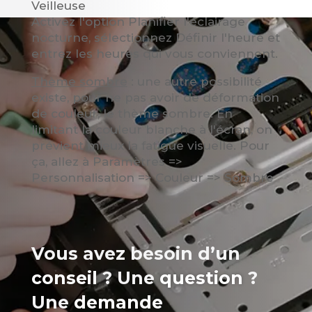
Veilleuse
Activez l'option Planifier l'éclairage
nocturne, sélectionnez Définir l'heure et
entrez les heures qui vous conviennent.
Thème sombre
: une autre possibilité
existe, pour ne pas avoir de déformation
de couleur, le thème sombre. En
limitant la couleur blanche à l'écran, on
prévient mieux la fatigue visuelle. Pour
ça, allez à Paramètres =>
Personnalisation => Couleur => Sombre
Vous avez besoin d’un
conseil
? Une
question
?
Une
demande