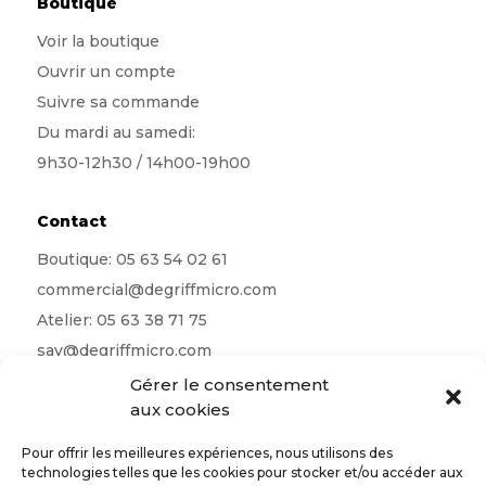
Boutique
Voir la boutique
Ouvrir un compte
Suivre sa commande
Du mardi au samedi:
9h30-12h30 / 14h00-19h00
Contact
Boutique:
05 63 54 02 61
commercial@degriffmicro.com
Atelier:
05 63 38 71 75
sav@degriffmicro.com
Direction:
albi@degriffmicro.com
Gérer le consentement
aux cookies
16 Avenue de Garban 81990 Puygouzon
Pour offrir les meilleures expériences, nous utilisons des
technologies telles que les cookies pour stocker et/ou accéder aux