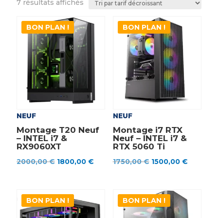
Trié
7 résultats affichés
par
prix
BON PLAN !
BON PLAN !
décroissant
NEUF
NEUF
Montage T20 Neuf
Montage i7 RTX
– INTEL i7 &
Neuf – INTEL i7 &
RX9060XT
RTX 5060 Ti
Le
Le
Le
Le
2000,00
€
1800,00
€
1750,00
€
1500,00
€
prix
prix
prix
prix
initial
actuel
initial
actuel
était :
est :
était :
est :
BON PLAN !
BON PLAN !
2000,00 €.
1800,00 €.
1750,00 €.
1500,00 