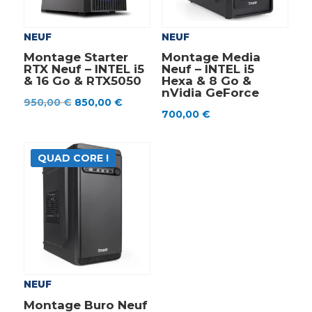
NEUF
NEUF
Montage Starter
Montage Media
RTX Neuf – INTEL i5
Neuf – INTEL i5
& 16 Go & RTX5050
Hexa & 8 Go &
nVidia GeForce
Le
Le
950,00
€
850,00
€
700,00
€
prix
prix
initial
actuel
était :
est :
QUAD CORE !
950,00 €.
850,00 €.
NEUF
Montage Buro Neuf