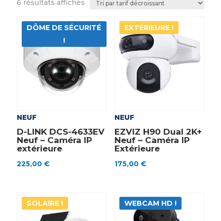
Trié
6 résultats affichés
par
prix
DÔME DE SÉCURITÉ
EXTÉRIEURE !
décroissant
!
NEUF
NEUF
D-LINK DCS-4633EV
EZVIZ H90 Dual 2K+
Neuf – Caméra IP
Neuf – Caméra IP
extérieure
Extérieure
225,00
€
175,00
€
SOLAIRE !
WEBCAM HD !