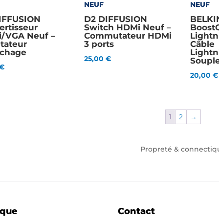
NEUF
NEUF
IFFUSION
D2 DIFFUSION
BELKI
ertisseur
Switch HDMi Neuf –
BoostC
/VGA Neuf –
Commutateur HDMi
Lightn
tateur
3 ports
Câble
ichage
Light
25,00
€
Soupl
€
20,00
€
1
2
→
Propreté & connectiq
ique
Contact