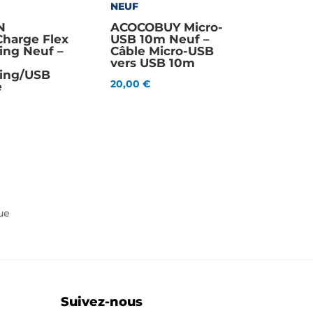
NEUF
N
ACOCOBUY Micro-
harge Flex
USB 10m Neuf –
ing Neuf –
Câble Micro-USB
vers USB 10m
ning/USB
20,00
€
e
ue
Suivez-nous