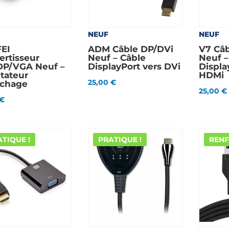
NEUF
NEUF
EI
ADM Câble DP/DVi
V7 Câ
ertisseur
Neuf – Câble
Neuf –
DP/VGA Neuf –
DisplayPort vers DVi
Displa
tateur
HDMi
25,00
€
ichage
25,00
€
€
TIQUE !
PRATIQUE !
RENF