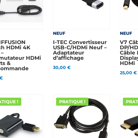
NEUF
NEUF
IFFUSION
I-TEC Convertisseur
V7 Câb
ch HDMi 4K
USB-C/HDMi Neuf –
DP/HD
 –
Adaptateur
Câble 
utateur HDMi
d’affichage
Displa
ts &
HDMi
30,00
€
écommande
25,00
€
€
TIQUE !
PRATIQUE !
PRAT