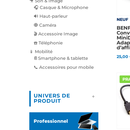
🎥 Son & Image
🎧 Casque & Microphone
🔊 Haut-parleur
NEUF
🧿 Caméra
BENF
Conv
🎬 Accessoire Image
Mini
Adap
☎️ Téléphonie
d’aff
📱 Mobilité
25,00
📔Smartphone & tablette
📞 Accessoires pour mobile
PRA
UNIVERS DE
PRODUIT
Professionnel