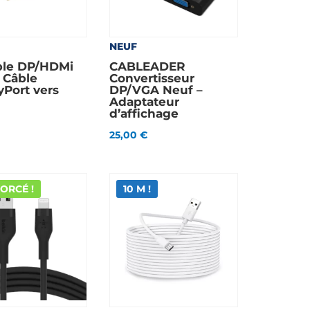
NEUF
ble DP/HDMi
CABLEADER
 Câble
Convertisseur
yPort vers
DP/VGA Neuf –
Adaptateur
d’affichage
25,00
€
ORCÉ !
10 M !