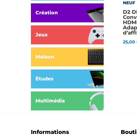
NEUF
D2 D
Création
Conv
HDMi
Adap
d’aff
Jeux
25,00
Maison
Études
Multimédia
Informations
Bout