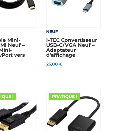
NEUF
le Mini-
I-TEC Convertisseur
Mi Neuf –
USB-C/VGA Neuf –
Mini-
Adaptateur
yPort vers
d’affichage
25,00
€
IQUE !
PRATIQUE !