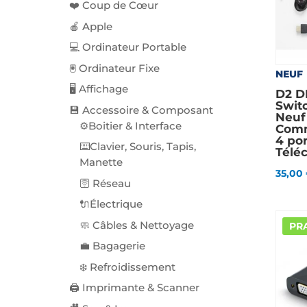
❤️ Coup de Cœur
🍎 Apple
💻 Ordinateur Portable
🖲️ Ordinateur Fixe
NEUF
🖥️ Affichage
D2 D
Swit
💾 Accessoire & Composant
Neuf
⚙️Boitier & Interface
Comm
4 por
⌨️Clavier, Souris, Tapis,
Tél
Manette
35,00
🛜 Réseau
🔌Électrique
🧼 Câbles & Nettoyage
PRA
💼 Bagagerie
❄️ Refroidissement
🖨️ Imprimante & Scanner