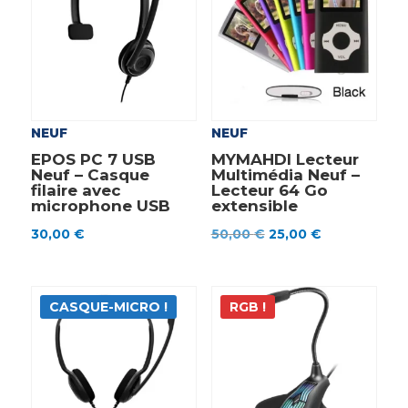
NEUF
NEUF
EPOS PC 7 USB
MYMAHDI Lecteur
Neuf – Casque
Multimédia Neuf –
filaire avec
Lecteur 64 Go
microphone USB
extensible
Le
Le
30,00
€
50,00
€
25,00
€
prix
prix
initial
actuel
était :
est :
CASQUE-MICRO !
RGB !
50,00 €.
25,00 €.