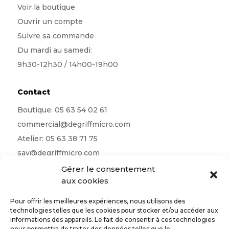
Voir la boutique
Ouvrir un compte
Suivre sa commande
Du mardi au samedi:
9h30-12h30 / 14h00-19h00
Contact
Boutique:
05 63 54 02 61
commercial@degriffmicro.com
Atelier:
05 63 38 71 75
sav@degriffmicro.com
Direction:
albi@degriffmicro.com
Gérer le consentement
aux cookies
16 Avenue de Garban 81990 Puygouzon
Pour offrir les meilleures expériences, nous utilisons des
technologies telles que les cookies pour stocker et/ou accéder aux
informations des appareils. Le fait de consentir à ces technologies
nous permettra de traiter des données telles que le