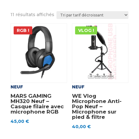
Trié
11 résultats affichés
par
prix
RGB !
VLOG !
décroissant
NEUF
NEUF
MARS GAMING
WE Vlog
MH320 Neuf –
Microphone Anti-
Casque filaire avec
Pop Neuf –
microphone RGB
Microphone sur
pied & filtre
45,00
€
40,00
€