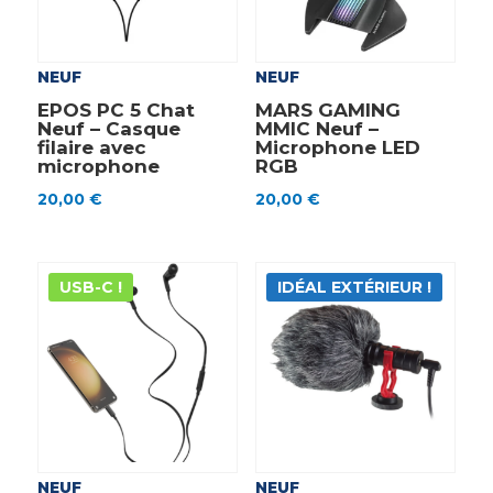
NEUF
NEUF
EPOS PC 5 Chat
MARS GAMING
Neuf – Casque
MMIC Neuf –
filaire avec
Microphone LED
microphone
RGB
20,00
€
20,00
€
USB-C !
IDÉAL EXTÉRIEUR !
NEUF
NEUF