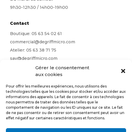
9h30-12h30 / 14h00-19h00
Contact
Boutique:
05 63 54 02 61
commercial@degriffmicro.com
Atelier:
05 63 38 71 75
sav@degriffmicro.com
Direction:
albi@degriffmicro.com
Gérer le consentement
aux cookies
16 Avenue de Garban 81990 Puygouzon
Pour offrir les meilleures expériences, nous utilisons des
technologies telles que les cookies pour stocker et/ou accéder aux
informations des appareils. Le fait de consentir à ces technologies
nous permettra de traiter des données telles que le
Suivez-nous
comportement de navigation ou les ID uniques sur ce site. Le fait
de ne pas consentir ou de retirer son consentement peut avoir un
effet négatif sur certaines caractéristiques et fonctions.
CONTACTEZ-NOUS