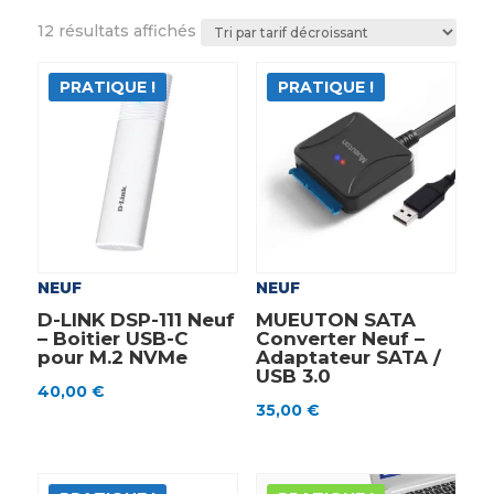
Trié
12 résultats affichés
par
prix
PRATIQUE !
PRATIQUE !
décroissant
NEUF
NEUF
D-LINK DSP-111 Neuf
MUEUTON SATA
– Boitier USB-C
Converter Neuf –
pour M.2 NVMe
Adaptateur SATA /
USB 3.0
40,00
€
35,00
€