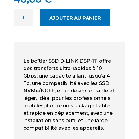
QUANTITÉ
AJOUTER AU PANIER
DE
D-
LINK
DSP-
111
NEUF
Le boîtier SSD D-LINK DSP-111 offre
-
des transferts ultra-rapides à 10
BOITIER
Gbps, une capacité allant jusqu’à 4
USB-
To, une compatibilité avec les SSD
C
NVMe/NGFF, et un design durable et
POUR
M.2
léger. Idéal pour les professionnels
NVME
mobiles, il offre un stockage fiable
et rapide en déplacement, avec une
installation sans outil et une large
compatibilité avec les appareils.