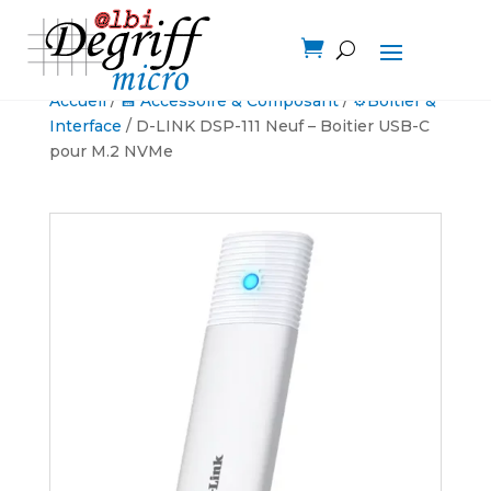

Accueil
/
💾 Accessoire & Composant
/
⚙️Boitier &
Interface
/ D-LINK DSP-111 Neuf – Boitier USB-C
pour M.2 NVMe