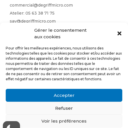
commercial@degriffmicro.com
Atelier:
05 63 38 71 75
sav@degriffmicro.com
Direction:
albi@degriffmicro.com
Gérer le consentement
aux cookies
16 Avenue de Garban 81990 Puygouzon
Pour offrir les meilleures expériences, nous utilisons des
technologies telles que les cookies pour stocker et/ou accéder aux
informations des appareils. Le fait de consentir à ces technologies
nous permettra de traiter des données telles que le
Suivez-nous
comportement de navigation ou les ID uniques sur ce site. Le fait
de ne pas consentir ou de retirer son consentement peut avoir un
effet négatif sur certaines caractéristiques et fonctions.
CONTACTEZ-NOUS
Accepter
Refuser
Conception et réalisation par l’
agence web A New Story
Voir les préférences
Copyright © @lbi Degriff Micro