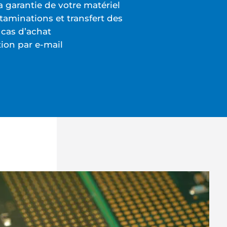
a garantie de votre matériel
taminations et transfert des
 cas d’achat
tion par e-mail