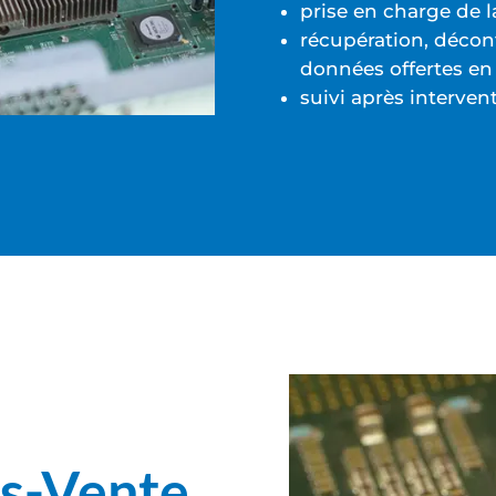
prise en charge de l
récupération, décon
données offertes en
suivi après interven
ès-Vente