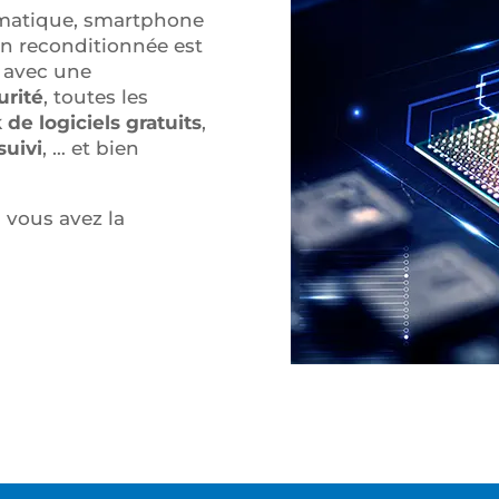
rmatique, smartphone
on reconditionnée est
e avec une
urité
, toutes les
 de logiciels gratuits
,
suivi
, … et bien
 vous avez la