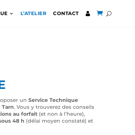

QUE
L’ATELIER
CONTACT
E
proposer un
Service Technique
 Tarn
. Vous y trouverez des conseils
ions au forfait
(et non à l’heure),
sous 48 h
(délai moyen constaté) et