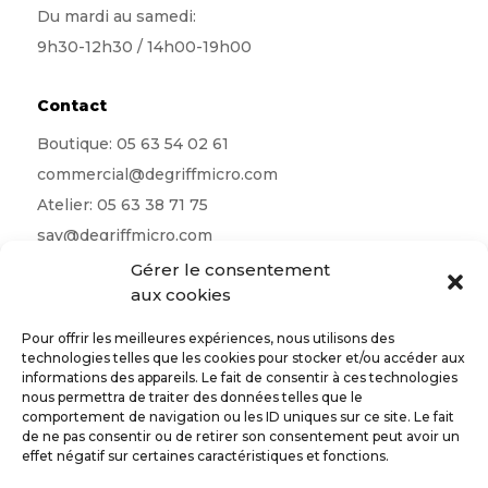
Du mardi au samedi:
9h30-12h30 / 14h00-19h00
Contact
Boutique:
05 63 54 02 61
commercial@degriffmicro.com
Atelier:
05 63 38 71 75
sav@degriffmicro.com
Direction:
albi@degriffmicro.com
Gérer le consentement
aux cookies
16 Avenue de Garban 81990 Puygouzon
Pour offrir les meilleures expériences, nous utilisons des
technologies telles que les cookies pour stocker et/ou accéder aux
informations des appareils. Le fait de consentir à ces technologies
nous permettra de traiter des données telles que le
Suivez-nous
comportement de navigation ou les ID uniques sur ce site. Le fait
de ne pas consentir ou de retirer son consentement peut avoir un
effet négatif sur certaines caractéristiques et fonctions.