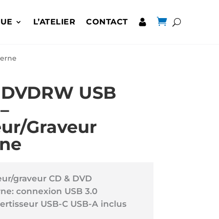

QUE
L’ATELIER
CONTACT
terne
 DVDRW USB
–
eur/Graveur
rne
eur/graveur CD & DVD
rne: connexion USB 3.0
ertisseur USB-C USB-A inclus