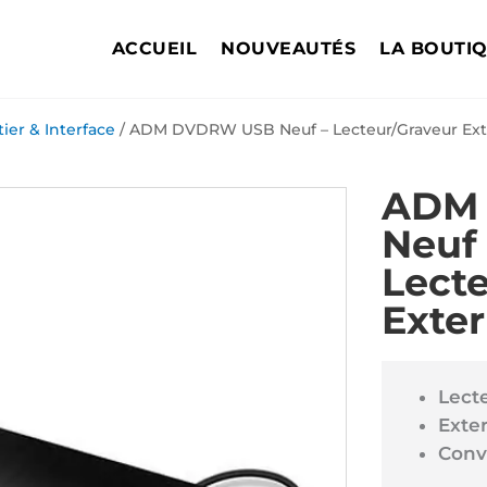
ACCUEIL
NOUVEAUTÉS
LA BOUTI
tier & Interface
/ ADM DVDRW USB Neuf – Lecteur/Graveur Ex
ADM
Neuf 
Lect
Exte
Lect
Exte
Conv