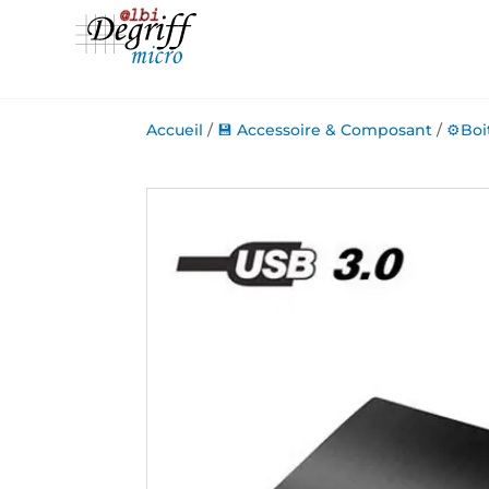
Accueil
/
💾 Accessoire & Composant
/
⚙️Boi