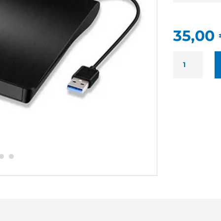
35,00
QUANTITÉ
DE
ADM
DVDRW
USB
NEUF
-
LECTEUR/GR
EXTERNE