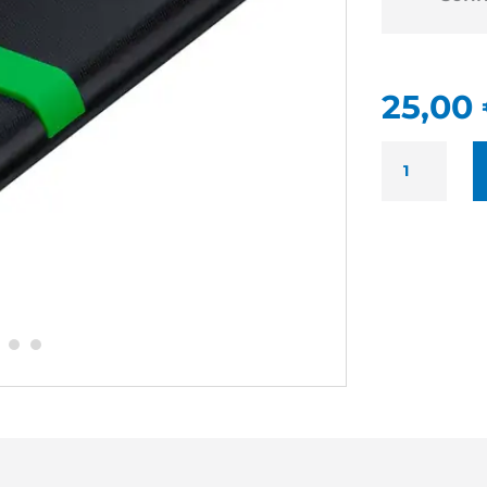
25,00
QUANTITÉ
DE
VERBATIM
STORE
'N'
GO
ENCLOSURE
KIT
NEUF
-
BOITIER
USB
3.2
GEN.1