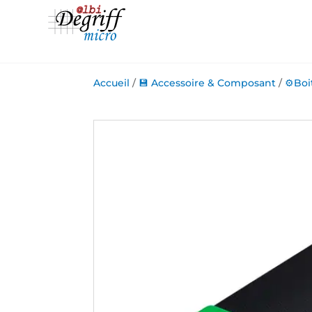
Accueil
/
💾 Accessoire & Composant
/
⚙️Boi