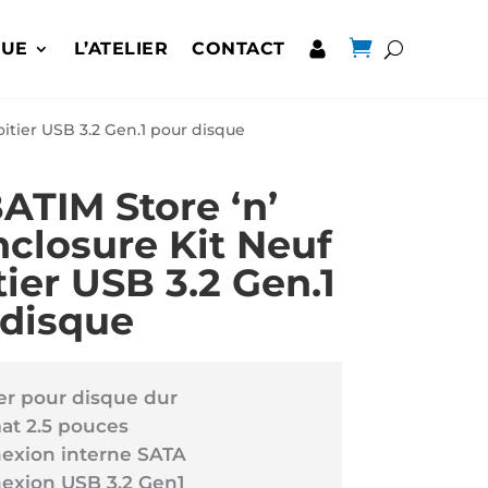

QUE
L’ATELIER
CONTACT
oitier USB 3.2 Gen.1 pour disque
ATIM Store ‘n’
closure Kit Neuf
tier USB 3.2 Gen.1
 disque
ier pour disque dur
at 2.5 pouces
exion interne SATA
exion USB 3.2 Gen1