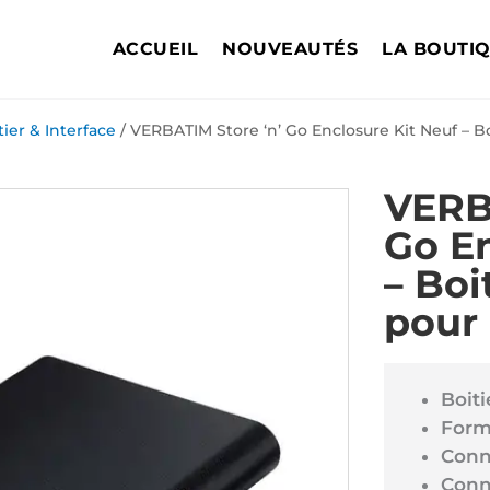
ACCUEIL
NOUVEAUTÉS
LA BOUTI
tier & Interface
/ VERBATIM Store ‘n’ Go Enclosure Kit Neuf – B
VERB
Go En
– Boi
pour
Boit
Form
Conn
Conn