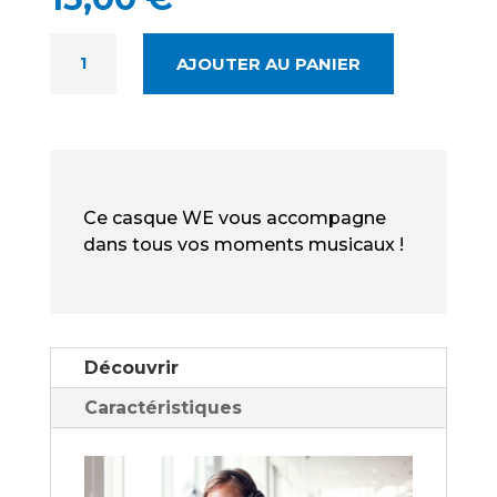
QUANTITÉ
AJOUTER AU PANIER
DE
WE
CASQUE-
MICRO
NEUF
-
Ce casque WE vous accompagne
CASQUE
dans tous vos moments musicaux !
FILAIRE
AVEC
MICROPHONE
Découvrir
Caractéristiques