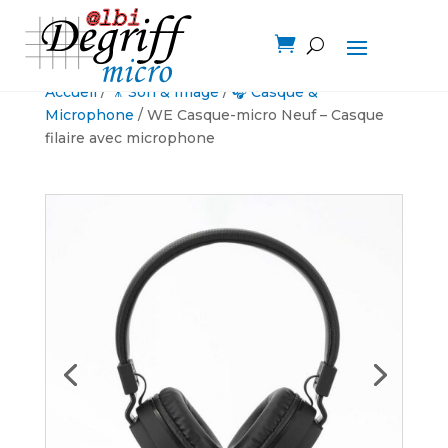

Accueil
/
🎥 Son & Image
/
🎧 Casque &
Microphone
/ WE Casque-micro Neuf – Casque
filaire avec microphone