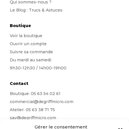
Qui sommes-nous
?
Le Blog : Trucs & Astuces
Boutique
Voir la boutique
Ouvrir un compte
Suivre sa commande
Du mardi au samedi:
9h30-12h30 / 14h00-19h00
Contact
Boutique:
05 63 54 02 61
commercial@degriffmicro.com
Atelier:
05 63 38 71 75
sav@degriffmicro.com
Direction:
albi@degriffmicro.com
Gérer le consentement