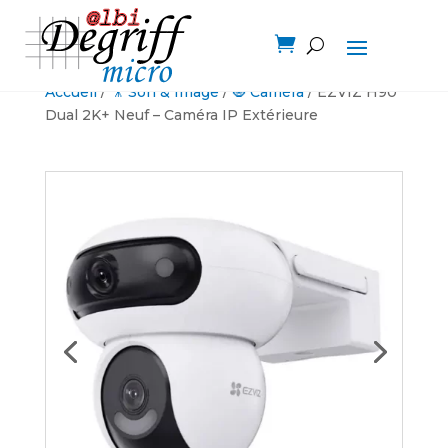

Accueil
/
🎥 Son & Image
/
🧿 Caméra
/ EZVIZ H90
Dual 2K+ Neuf – Caméra IP Extérieure