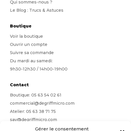
Qui sommes-nous
?
Le Blog : Trucs & Astuces
Boutique
Voir la boutique
Ouvrir un compte
Suivre sa commande
Du mardi au samedi:
9h30-12h30 / 14h00-19h00
Contact
Boutique:
05 63 54 02 61
commercial@degriffmicro.com
Atelier:
05 63 38 71 75
sav@degriffmicro.com
Direction:
albi@degriffmicro.com
Gérer le consentement