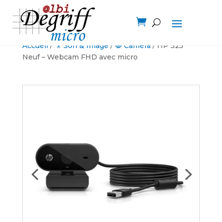

Accueil
/
🎥 Son & Image
/
🧿 Caméra
/ HP 325
Neuf – Webcam FHD avec micro