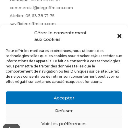
commercial@degriffmicro.com
Atelier:
05 63 38 71 75
sav@degriffmicro.com
Direction:
albi@degriffmicro.com
Gérer le consentement
aux cookies
16 Avenue de Garban 81990 Puygouzon
Pour offrir les meilleures expériences, nous utilisons des
technologies telles que les cookies pour stocker et/ou accéder aux
informations des appareils. Le fait de consentir à ces technologies
nous permettra de traiter des données telles que le
Suivez-nous
comportement de navigation ou les ID uniques sur ce site. Le fait
de ne pas consentir ou de retirer son consentement peut avoir un
effet négatif sur certaines caractéristiques et fonctions.
CONTACTEZ-NOUS
Accepter
Refuser
Conception et réalisation par l’
agence web A New Story
Voir les préférences
Copyright © @lbi Degriff Micro