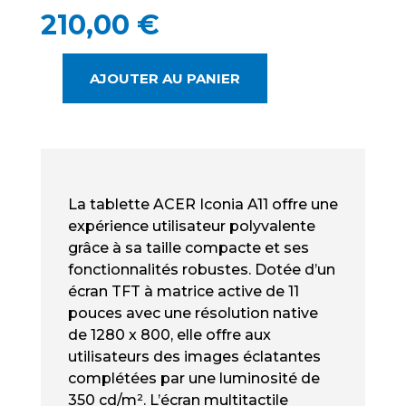
210,00
€
AJOUTER AU PANIER
QUANTITÉ
DE
ACER
ICONIA
A11-
21P
La tablette ACER Iconia A11 offre une
NEUF
expérience utilisateur polyvalente
-
grâce à sa taille compacte et ses
11
fonctionnalités robustes. Dotée d’un
POUCES
écran TFT à matrice active de 11
&
pouces avec une résolution native
64
de 1280 x 800, elle offre aux
GO
utilisateurs des images éclatantes
complétées par une luminosité de
350 cd/m². L’écran multitactile