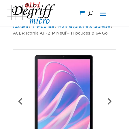

Accueil
/
📱 Mobilité
/
📔Smartphone & tablette
/
ACER Iconia A11-21P Neuf – 11 pouces & 64 Go