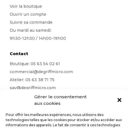
Voir la boutique
Ouvrir un compte
Suivre sa commande
Du mardi au samedi:
9h30-12h30 / 14h00-19h00
Contact
Boutique:
05 63 54 02 61
commercial@degriffmicro.com
Atelier:
05 63 38 71 75
sav@degriffmicro.com
Direction:
albi@degriffmicro.com
Gérer le consentement
aux cookies
16 Avenue de Garban 81990 Puygouzon
Pour offrir les meilleures expériences, nous utilisons des
technologies telles que les cookies pour stocker et/ou accéder aux
informations des appareils. Le fait de consentir à ces technologies