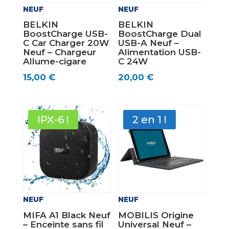
NEUF
NEUF
BELKIN
BELKIN
BoostCharge USB-
BoostCharge Dual
C Car Charger 20W
USB-A Neuf –
Neuf – Chargeur
Alimentation USB-
Allume-cigare
C 24W
15,00
€
20,00
€
IPX-6 !
2 en 1 !
NEUF
NEUF
MIFA A1 Black Neuf
MOBILIS Origine
– Enceinte sans fil
Universal Neuf –