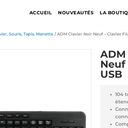
ACCUEIL
NOUVEAUTÉS
LA BOUTI
vier, Souris, Tapis, Manette
/ ADM Clavier Noir Neuf – Clavier Fi
ADM 
Neuf 
USB
104 
éten
Conne
conn
Comp