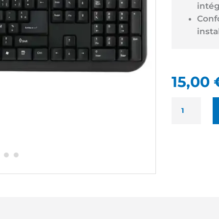
intég
Conf
insta
15,00
QUANTITÉ
DE
ADM
CLAVIER
NOIR
NEUF
-
CLAVIER
FILAIRE
USB