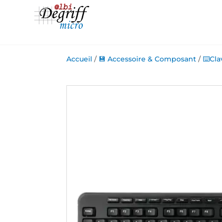
Accueil
/
💾 Accessoire & Composant
/
⌨️Cla