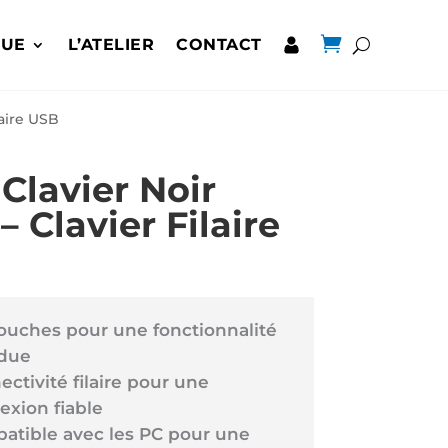

QUE
L’ATELIER
CONTACT
laire USB
Clavier Noir
– Clavier Filaire
touches pour une fonctionnalité
due
ctivité filaire pour une
exion fiable
atible avec les PC pour une