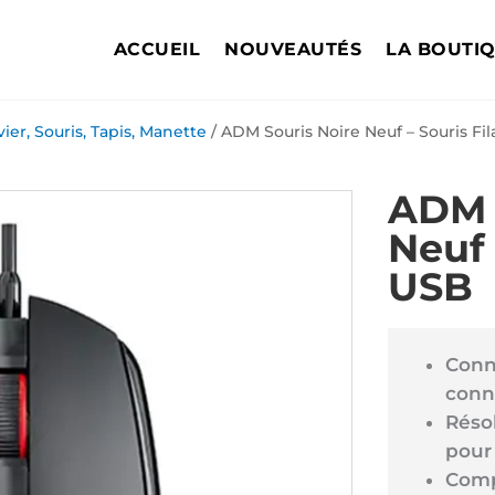
ACCUEIL
NOUVEAUTÉS
LA BOUTI
vier, Souris, Tapis, Manette
/ ADM Souris Noire Neuf – Souris Fi
ADM 
Neuf 
USB
Conne
conn
Résol
pour
Comp