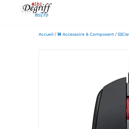
Accueil
/
💾 Accessoire & Composant
/
⌨️Cla