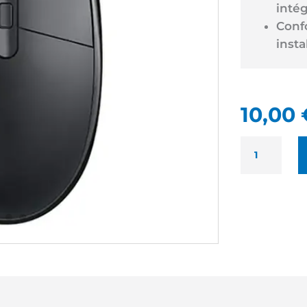
intég
Conf
insta
10,00
QUANTITÉ
DE
ADM
SOURIS
NOIRE
NEUF
-
SOURIS
FILAIRE
USB