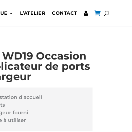

QUE
L’ATELIER
CONTACT
 WD19 Occasion
licateur de ports
argeur
station d'accueil
ts
geur fourni
e à utiliser