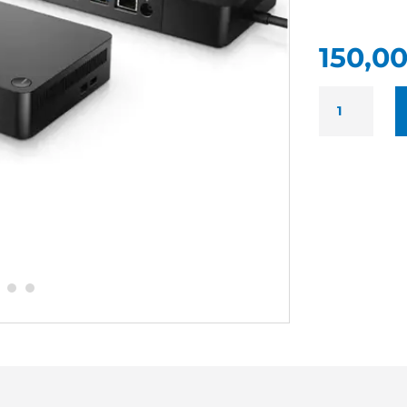
150,0
QUANTITÉ
DE
DELL
WD19
OCCASION
-
RÉPLICATEU
DE
PORTS
+
CHARGEUR