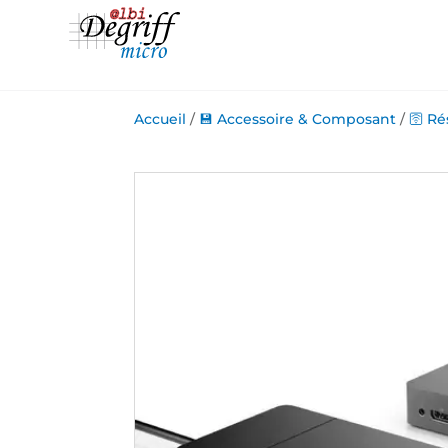
Accueil
/
💾 Accessoire & Composant
/
🛜 R