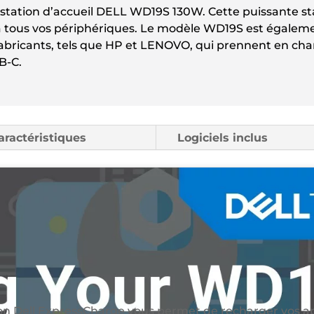
a station d’accueil DELL WD19S 130W. Cette puissante s
 tous vos périphériques. Le modèle WD19S est égaleme
fabricants, tels que HP et LENOVO, qui prennent en ch
B-C.
aractéristiques
Logiciels inclus
ion Dell ExpressCharge vous permet de recharger vos ap