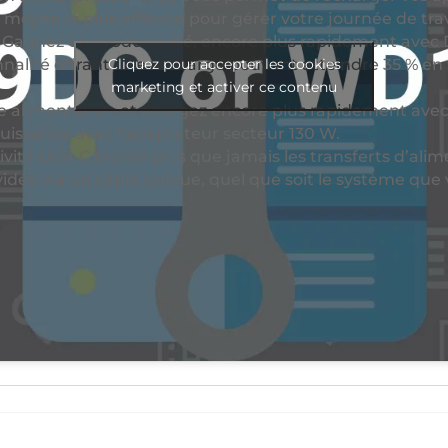
e moyen le plus efficace pour gérer votre journée de trav
: Gagnez en productivité, encore plus rapidement avec 
nalité offrant une recharge pouvant atteindre 35 % e
Cliquez pour accepter les cookies
marketing et activer ce contenu
 alimentation et chargez encore plus rapidement avec
puissance avec l’adaptateur secteur 130 W.
vité USB-C facilite plus que jamais les transferts d’ali
déo via un câble unique, quel que soit le système que v