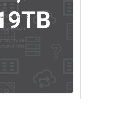
ail.
Dell
n seulement 20
 une station
mentation, de
ous utilisez.