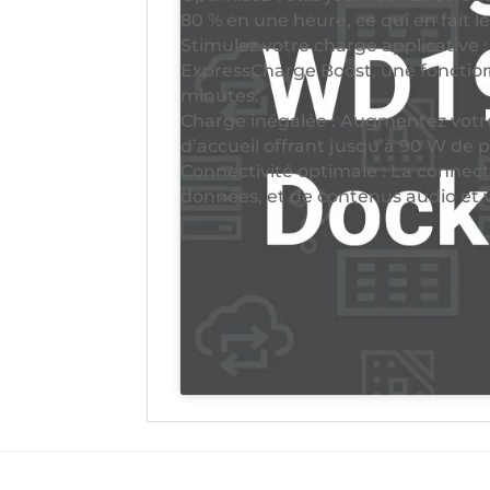
80 % en une heure, ce qui en fait l
Stimulez votre charge applicative 
ExpressCharge Boost, une fonction
minutes.
Charge inégalée : Augmentez votre
d’accueil offrant jusqu’à 90 W de 
Connectivité optimale : La connecti
données, et de contenus audio et vi