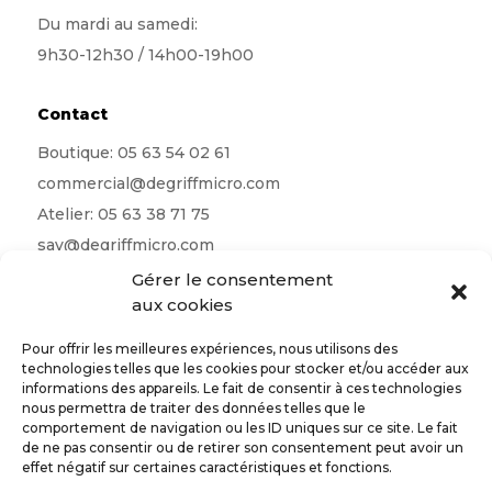
Du mardi au samedi:
9h30-12h30 / 14h00-19h00
Contact
Boutique:
05 63 54 02 61
commercial@degriffmicro.com
Atelier:
05 63 38 71 75
sav@degriffmicro.com
Direction:
albi@degriffmicro.com
Gérer le consentement
aux cookies
16 Avenue de Garban 81990 Puygouzon
Pour offrir les meilleures expériences, nous utilisons des
technologies telles que les cookies pour stocker et/ou accéder aux
informations des appareils. Le fait de consentir à ces technologies
nous permettra de traiter des données telles que le
Suivez-nous
comportement de navigation ou les ID uniques sur ce site. Le fait
de ne pas consentir ou de retirer son consentement peut avoir un
effet négatif sur certaines caractéristiques et fonctions.