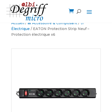

Accueil
/
💾 Accessoire & Composant
/
🔌
Électrique
/ EATON Protection Strip Neuf –
Protection électrique x6