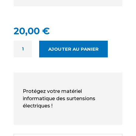
20,00
€
QUANTITÉ
AJOUTER AU PANIER
DE
EATON
PROTECTION
STRIP
NEUF
-
Protégez votre matériel
PROTECTION
informatique des surtensions
ÉLECTRIQUE
électriques !
X6