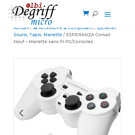

Accueil
/
💾 Accessoire & Composant
/
⌨️Clavier,
Souris, Tapis, Manette
/ ESPERANZA Corsair
Neuf – Manette sans fil PC/Consoles