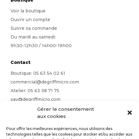
Voir la boutique
Ouvrir un compte
Suivre sa commande
Du mardi au samedi:
9h30-12h30 / 14h00-19h00
Contact
Boutique:
05 63 54 02 61
commercial@degriffmicro.com
Atelier:
05 63 38 71 75
sav@degriffmicro.com
Direction:
albi@degriffmicro.com
Gérer le consentement
aux cookies
16 Avenue de Garban 81990 Puygouzon
Pour offrir les meilleures expériences, nous utilisons des
technologies telles que les cookies pour stocker et/ou accéder aux