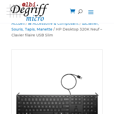

Accueil
/
💾 Accessoire & Composant
/
⌨️Clavier,
Souris, Tapis, Manette
/ HP Desktop 320K Neuf –
Clavier filaire USB Slim