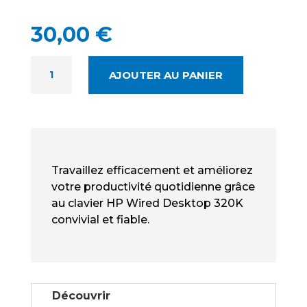
30,00
€
QUANTITÉ
AJOUTER AU PANIER
DE
HP
DESKTOP
320K
NEUF
-
Travaillez efficacement et améliorez
CLAVIER
votre productivité quotidienne grâce
FILAIRE
au clavier HP Wired Desktop 320K
USB
convivial et fiable.
SLIM
Découvrir