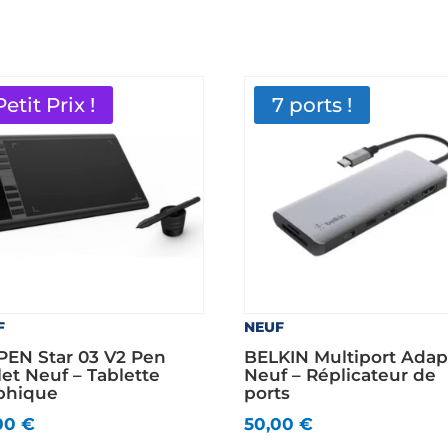
Petit Prix !
7 ports !
F
NEUF
PEN Star 03 V2 Pen
BELKIN Multiport Adap
let Neuf – Tablette
Neuf – Réplicateur de
phique
ports
00
€
50,00
€