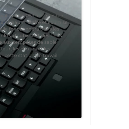
ail mobile P53 a été testée
e niveau militaire et soumise
elle fonctionnera dans les
hinkPad subissent des tests
ue aux tempêtes de sable
teur, les chutes et les
 cette station de travail