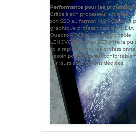
Performance pour les profession
Grâce à son processeur ultra-perf
son SSD au format M.2 PCIe et sa 
graphique professionnelle NVIDIA
Quadro RTX 3000, le PC portable
LENOVO ThinkPad P53 offre la pui
et la rapidité dont les professionne
besoin pour travailler confortabl
sur leurs applications dédiées.