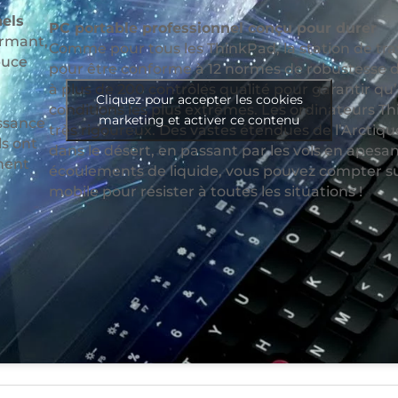
nels
PC portable professionnel conçu pour durer
ormant,
Comme pour tous les ThinkPad, la station de trav
puce
pour être conforme à 12 normes de robustesse d
à plus de 200 contrôles qualité pour garantir qu’
Cliquez pour accepter les cookies
conditions les plus extrêmes. Les ordinateurs T
marketing et activer ce contenu
ssance
très rigoureux. Des vastes étendues de l’Arctiq
ls ont
dans le désert, en passant par les vols en apesan
ement
écoulements de liquide, vous pouvez compter sur
mobile pour résister à toutes les situations !