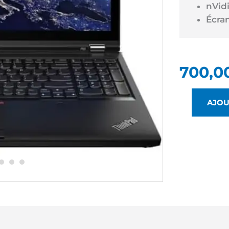
nVid
Écra
700,0
AJOU
QUANTITÉ
DE
LENOVO
P53
OCCASION
-
INTEL
I7
&
QUADRO
RTX