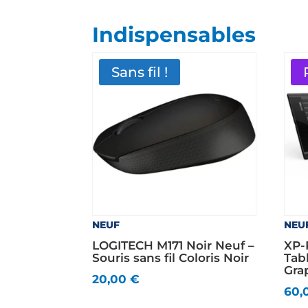
Indispensables
Sans fil !
NEUF
NEU
LOGITECH M171 Noir Neuf –
XP-
Souris sans fil Coloris Noir
Tab
Gra
20,00
€
60,