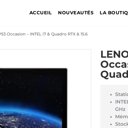
ACCUEIL
NOUVEAUTÉS
LA BOUTI
3 Occasion – INTEL i7 & Quadro RTX & 15.6
LENO
Occas
Quad
Stati
INTE
GHz
Mémo
Stoc