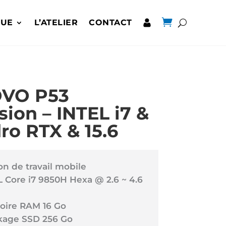

QUE
L’ATELIER
CONTACT
VO P53
ion – INTEL i7 &
ro RTX & 15.6
on de travail mobile
L Core i7 9850H Hexa @ 2.6 ~ 4.6
ire RAM 16 Go
kage SSD 256 Go