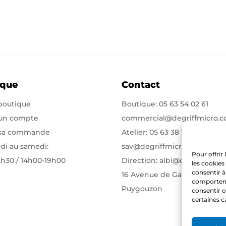
ique
Contact
 boutique
Boutique:
05 63 54 02 61
 un compte
commercial@degriffmicro.
 sa commande
Atelier:
05 63 38 71 75
di au samedi:
sav@degriffmicro.com
Pour offrir
2h30 / 14h00-19h00
Direction:
albi@degriffmicr
les cookies
consentir à
16 Avenue de Garban 81990
comportemen
Puygouzon
consentir o
certaines c