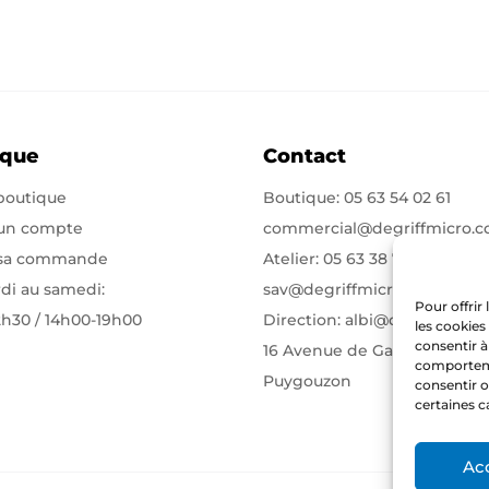
ique
Contact
 boutique
Boutique:
05 63 54 02 61
 un compte
commercial@degriffmicro.
 sa commande
Atelier:
05 63 38 71 75
di au samedi:
sav@degriffmicro.com
Pour offrir
2h30 / 14h00-19h00
Direction:
albi@degriffmicr
les cookies
consentir à
16 Avenue de Garban 81990
comportemen
Puygouzon
consentir o
certaines c
Ac