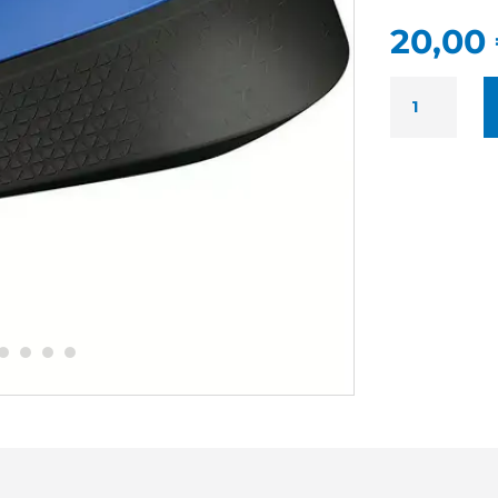
20,00
QUANTITÉ
DE
LOGITECH
M171
NEUF
-
SOURIS
SANS
FIL
COLORIS
BLEU