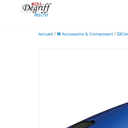
Accueil
/
💾 Accessoire & Composant
/
⌨️Cla