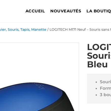
ACCUEIL
NOUVEAUTÉS
LA BOUTI
vier, Souris, Tapis, Manette
/ LOGITECH M171 Neuf – Souris sans f
LOGI
Souri
Bleu
Souri
Form
3 bo