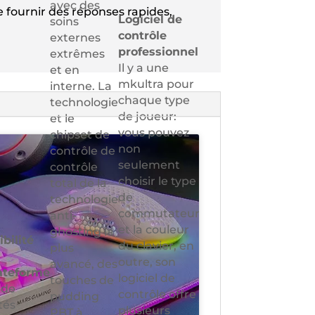
avec des
fournir des réponses rapides,
Logiciel de
soins
contrôle
externes
professionnel
extrêmes
Il y a une
et en
mkultra pour
interne. La
chaque type
technologie
de joueur:
et le
vous pouvez
chipset de
non
contrôle de
seulement
contrôle
choisir le type
total de la
de
technologie
commutateur
anti-
et la couleur
ghosting la
bilité
du clavier, en
plus
outre, son
avancé, des
ateforme
logiciel de
touches de
 de
contrôle offre
pudding
tés
plusieurs
PBT à