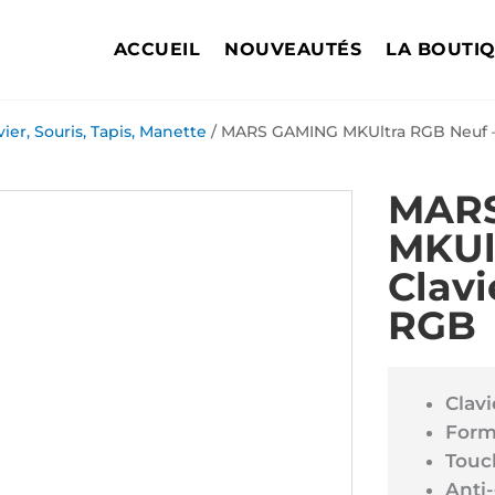
ACCUEIL
NOUVEAUTÉS
LA BOUTI
vier, Souris, Tapis, Manette
/ MARS GAMING MKUltra RGB Neuf – 
MAR
MKUl
Clavi
RGB
Clav
Form
Touc
Anti