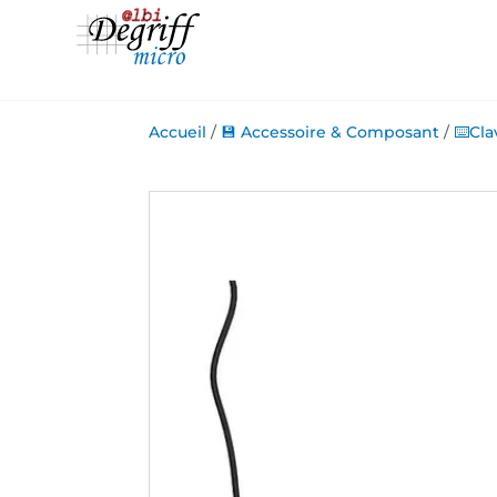
Accueil
/
💾 Accessoire & Composant
/
⌨️Cla