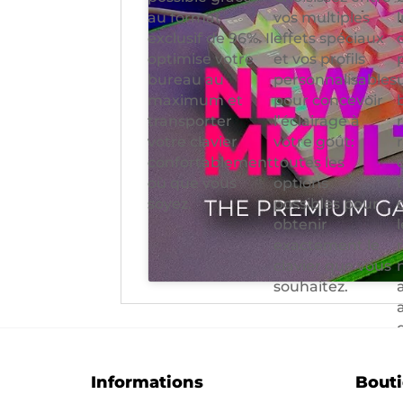
au format
vos multiples
exclusif de 96%. Il
effets spéciaux
optimise votre
et vos profils
bureau au
personnalisables
maximum et
pour concevoir
transporter
l’éclairage à
votre clavier
votre goût:
confortablement
toutes les
où que vous
options
soyez.
possibles pour
obtenir
exactement le
clavier que vous
souhaitez.
Informations
Bout