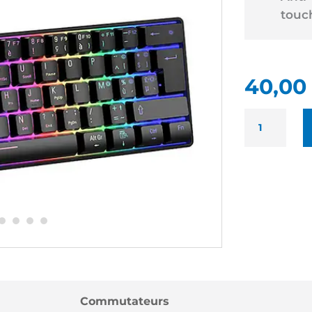
touc
40,00
QUANTITÉ
DE
MARS
GAMING
MKULTRA
RGB
NEUF
-
CLAVIER
RÉTRO-
ÉCLAIRÉ
RGB
Commutateurs