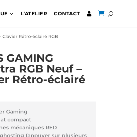

QUE
L’ATELIER
CONTACT
Clavier Rétro-éclairé RGB
S GAMING
tra RGB Neuf –
er Rétro-éclairé
ier Gaming
at compact
hes mécaniques RED
-ghosting (appuyer sur plusieurs