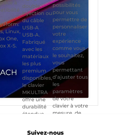
 grâce à
possibilités
double
tibilité
pour vous
injection ou
permettre de
du câble
ateform:
personnaliser
USB-A
, Linux,
votre
USB-A.
ox One,
expérience
Fabriqué
ox X-S.
comme vous
avec les
le souhaitez,
matériaux
vous
les plus
permettant
premium
d’ajuster tous
disponibles,
les
le clavier
paramètres
MKULTRA
de votre
offre une
clavier à votre
durabilité
mesure, de
étendue
Son
qui allonge
illumination à
sa vie utile
Suivez-nous
la création de
au