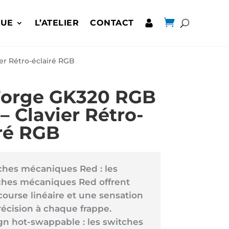

QUE
L’ATELIER
CONTACT
er Rétro-éclairé RGB
Forge GK320 RGB
– Clavier Rétro-
iré RGB
ches mécaniques Red : les
ches mécaniques Red offrent
ourse linéaire et une sensation
récision à chaque frappe.
gn hot-swappable : les switches