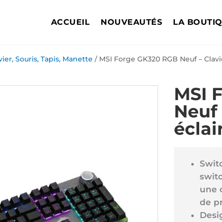
ACCUEIL
NOUVEAUTÉS
LA BOUTI
vier, Souris, Tapis, Manette
/ MSI Forge GK320 RGB Neuf – Clavi
MSI 
Neuf 
écla
Swit
swit
une c
de p
Desi