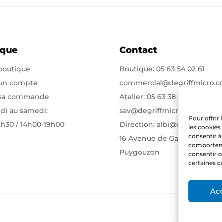
ique
Contact
 boutique
Boutique:
05 63 54 02 61
 un compte
commercial@degriffmicro.
 sa commande
Atelier:
05 63 38 71 75
di au samedi:
sav@degriffmicro.com
Pour offrir
2h30 / 14h00-19h00
Direction:
albi@degriffmicr
les cookies
consentir à
16 Avenue de Garban 81990
comportemen
Puygouzon
consentir o
certaines c
Ac