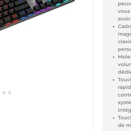
peuve
vous
avoir
Cadr
magn
clavi
pers
Molet
volum
dédi
Touch
rapid
cont
syst
intég
Touc
de m