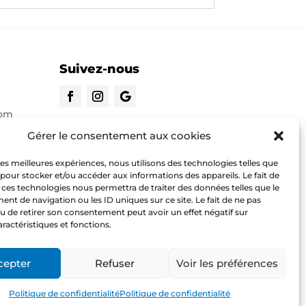
Suivez-nous
com
CONTACTEZ-NOUS
Gérer le consentement aux cookies
 les meilleures expériences, nous utilisons des technologies telles que
o.com
 pour stocker et/ou accéder aux informations des appareils. Le fait de
 ces technologies nous permettra de traiter des données telles que le
t de navigation ou les ID uniques sur ce site. Le fait de ne pas
u de retirer son consentement peut avoir un effet négatif sur
aractéristiques et fonctions.
cepter
Refuser
Voir les préférences
Copyright © @lbi Degriff Micro
Politique de confidentialité
Politique de confidentialité