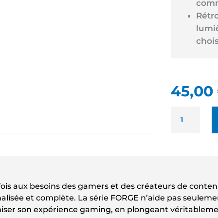
comm
Rétr
lumi
chois
45,00
QUANTITÉ
DE
MSI
FORGE
GK320
RGB
NEUF
ois aux besoins des gamers et des créateurs de contenu, 
-
alisée et complète. La série FORGE n’aide pas seulemen
CLAVIER
ser son expérience gaming, en plongeant véritablement
RÉTRO-