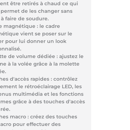
nt être retirés à chaud ce qui
 permet de les changer sans
 à faire de soudure.
e magnétique : le cadre
étique vient se poser sur le
er pour lui donner un look
onnalisé.
te de volume dédiée : ajustez le
e à la volée grâce à la molette
ée.
es d'accès rapides : contrôlez
ement le rétroéclairage LED, les
enus multimédia et les fonctions
èmes grâce à des touches d'accès
rée.
hes macro : créez des touches
acro pour effectuer des