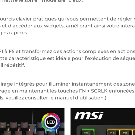
mettre le son en mode silencieux.
courcis clavier pratiques qui vous permettent de régler
t d’accéder aux widgets, améliorant ainsi votre intera
ages rapides.
1 à F5 et transformez des actions complexes en actio
tte caractéristique est idéale pour l’exécution de sé
l répétitif.
rage intégrés pour illuminer instantanément des zones 
airage en maintenant les touches FN + SCRLK enfoncées 
s, veuillez consulter le manuel d’utilisation.)