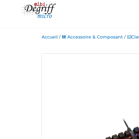
Accueil
/
💾 Accessoire & Composant
/
⌨️Cla