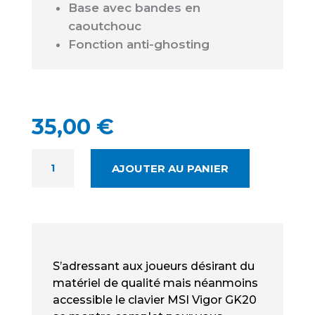
Base avec bandes en
caoutchouc
Fonction anti-ghosting
35,00
€
QUANTITÉ
AJOUTER AU PANIER
DE
MSI
VIGOR
GK20
RGB
NEUF
S’adressant aux joueurs désirant du
-
matériel de qualité mais néanmoins
CLAVIER
accessible le clavier MSI Vigor GK20
RÉTRO-