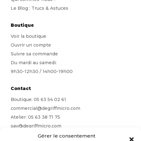
Le Blog : Trucs & Astuces
Boutique
Voir la boutique
Ouvrir un compte
Suivre sa commande
Du mardi au samedi:
9h30-12h30 / 14h00-19h00
Contact
Boutique:
05 63 54 02 61
commercial@degriffmicro.com
Atelier:
05 63 38 71 75
sav@degriffmicro.com
Direction:
albi@degriffmicro.com
Gérer le consentement