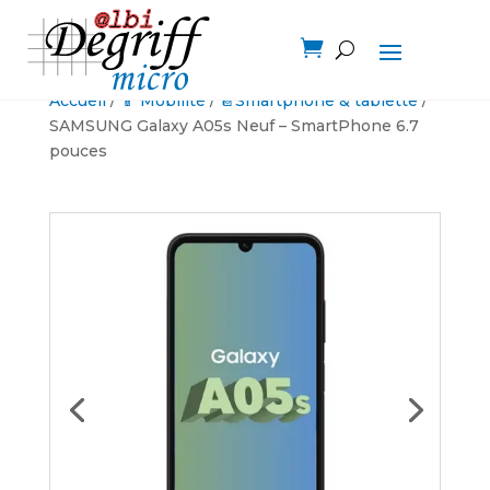

Accueil
/
📱 Mobilité
/
📔Smartphone & tablette
/
SAMSUNG Galaxy A05s Neuf – SmartPhone 6.7
pouces