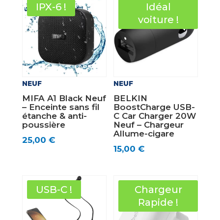
IPX-6 !
Idéal
voiture !
NEUF
NEUF
MIFA A1 Black Neuf
BELKIN
– Enceinte sans fil
BoostCharge USB-
étanche & anti-
C Car Charger 20W
poussière
Neuf – Chargeur
Allume-cigare
25,00
€
15,00
€
USB-C !
Chargeur
Rapide !