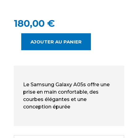
180,00
€
AJOUTER AU PANIER
QUANTITÉ
DE
SAMSUNG
GALAXY
A05S
NEUF
Le Samsung Galaxy A05s offre une
-
prise en main confortable, des
SMARTPHONE
courbes élégantes et une
6.7
conception épurée
POUCES