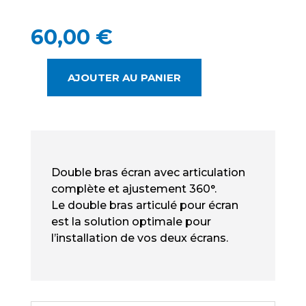
60,00
€
AJOUTER AU PANIER
QUANTITÉ
DE
T'NB
FLEXDUAL
NEUF
-
Double bras écran avec articulation
DOUBLE
complète et ajustement 360°.
BRAS
Le double bras articulé pour écran
SUPPORT
est la solution optimale pour
ARTICULÉ
l’installation de vos deux écrans.
POUR
MONITEURS