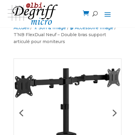

Accueil
/
🎥 Son & Image
/
🎬 Accessoire Image
/
T’NB FlexDual Neuf – Double bras support
articulé pour moniteurs