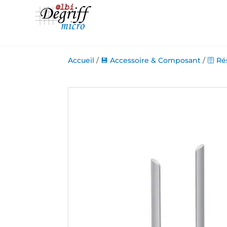
Accueil
/
💾 Accessoire & Composant
/
🛜 R