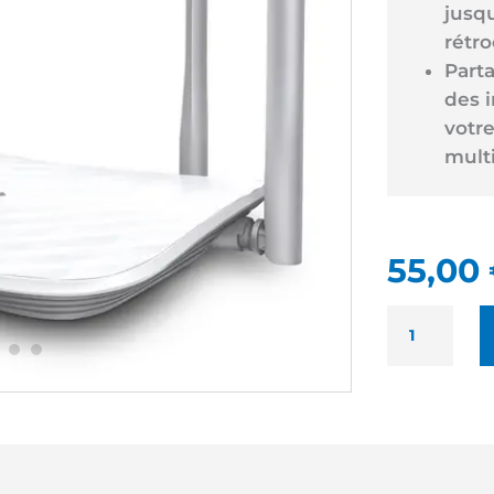
jusq
rétr
Parta
des 
votre
mult
55,00
QUANTITÉ
DE
TP-
LINK
ARCHER
C50
NEUF
-