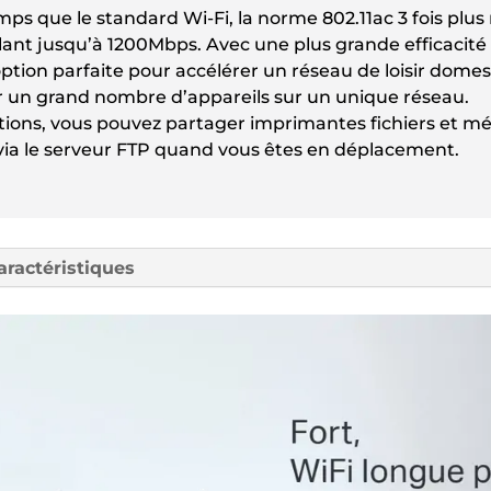
ps que le standard Wi-Fi, la norme 802.11ac 3 fois plus
ROUTEUR
llant jusqu’à 1200Mbps. Avec une plus grande efficacité
WIFI
’option parfaite pour accélérer un réseau de loisir dom
BI-
r un grand nombre d’appareils sur un unique réseau.
BANDE
tions, vous pouvez partager imprimantes fichiers et mé
 via le serveur FTP quand vous êtes en déplacement.
aractéristiques