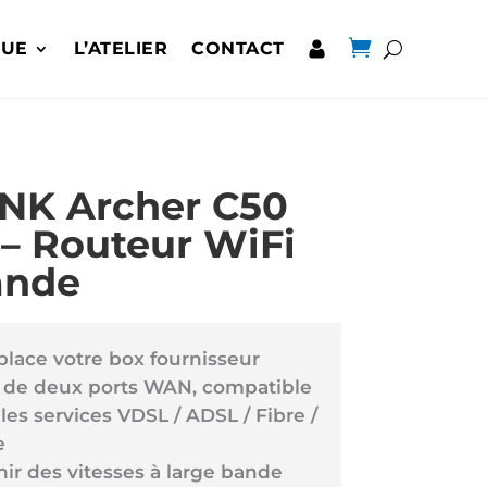

QUE
L’ATELIER
CONTACT
INK Archer C50
– Routeur WiFi
ande
lace votre box fournisseur
 de deux ports WAN, compatible
les services VDSL / ADSL / Fibre /
e
ir des vitesses à large bande