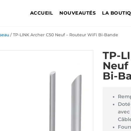
ACCUEIL
NOUVEAUTÉS
LA BOUTI
éseau
/ TP-LINK Archer C50 Neuf – Routeur WiFi Bi-Bande
TP-L
Neuf 
Bi-B
Remp
Doté
avec 
Câbl
Fourn