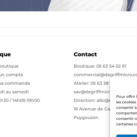
ique
Contact
 boutique
Boutique:
05 63 54 02 61
 un compte
commercial@degriffmicro.
 sa commande
Atelier:
05 63 38 71 75
di au samedi:
sav@degriffmicro.com
Pour offrir
2h30 / 14h00-19h00
Direction:
albi@degriffmicr
les cookies
consentir à
16 Avenue de Garban 81990
comportemen
Puygouzon
consentir o
certaines c