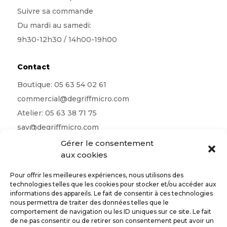
Suivre sa commande
Du mardi au samedi:
9h30-12h30 / 14h00-19h00
Contact
Boutique:
05 63 54 02 61
commercial@degriffmicro.com
Atelier:
05 63 38 71 75
sav@degriffmicro.com
Direction:
albi@degriffmicro.com
Gérer le consentement
aux cookies
16 Avenue de Garban 81990 Puygouzon
Pour offrir les meilleures expériences, nous utilisons des
technologies telles que les cookies pour stocker et/ou accéder aux
informations des appareils. Le fait de consentir à ces technologies
nous permettra de traiter des données telles que le
Suivez-nous
comportement de navigation ou les ID uniques sur ce site. Le fait
de ne pas consentir ou de retirer son consentement peut avoir un