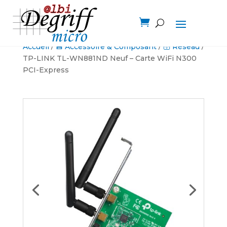

Accueil
/
💾 Accessoire & Composant
/
🛜 Réseau
/
TP-LINK TL-WN881ND Neuf – Carte WiFi N300
PCI-Express