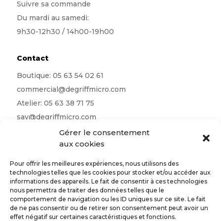
Suivre sa commande
Du mardi au samedi:
9h30-12h30 / 14h00-19h00
Contact
Boutique:
05 63 54 02 61
commercial@degriffmicro.com
Atelier:
05 63 38 71 75
sav@degriffmicro.com
Direction:
albi@degriffmicro.com
Gérer le consentement
aux cookies
16 Avenue de Garban 81990 Puygouzon
Pour offrir les meilleures expériences, nous utilisons des
technologies telles que les cookies pour stocker et/ou accéder aux
informations des appareils. Le fait de consentir à ces technologies
nous permettra de traiter des données telles que le
Suivez-nous
comportement de navigation ou les ID uniques sur ce site. Le fait
de ne pas consentir ou de retirer son consentement peut avoir un
effet négatif sur certaines caractéristiques et fonctions.