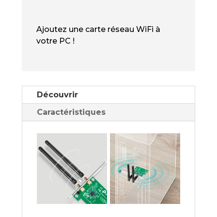
WN881ND
NEUF
Ajoutez une carte réseau WiFi à
-
votre PC !
CARTE
WIFI
N300
PCI-
EXPRESS
Découvrir
Caractéristiques