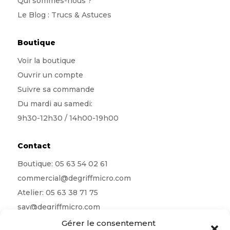
Qui sommes-nous
?
Le Blog : Trucs & Astuces
Boutique
Voir la boutique
Ouvrir un compte
Suivre sa commande
Du mardi au samedi:
9h30-12h30 / 14h00-19h00
Contact
Boutique:
05 63 54 02 61
commercial@degriffmicro.com
Atelier:
05 63 38 71 75
sav@degriffmicro.com
Direction:
albi@degriffmicro.com
Gérer le consentement