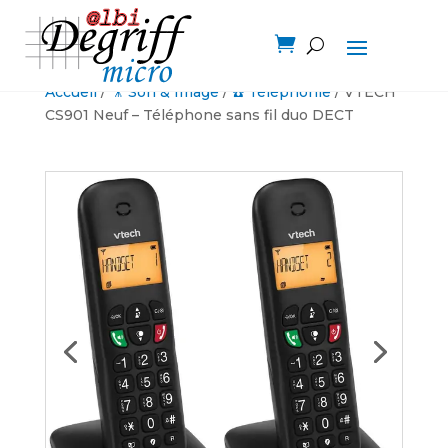

Accueil
/
🎥 Son & Image
/
☎️ Téléphonie
/ VTECH
CS901 Neuf – Téléphone sans fil duo DECT