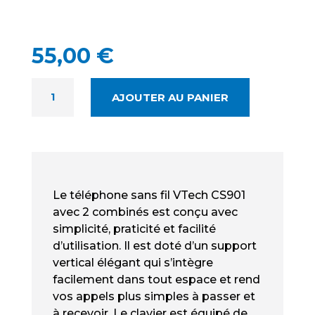
55,00
€
QUANTITÉ
AJOUTER AU PANIER
DE
VTECH
CS901
NEUF
-
TÉLÉPHONE
Le téléphone sans fil VTech CS901
SANS
avec 2 combinés est conçu avec
FIL
simplicité, praticité et facilité
DUO
d’utilisation. Il est doté d’un support
DECT
vertical élégant qui s’intègre
facilement dans tout espace et rend
vos appels plus simples à passer et
à recevoir. Le clavier est équipé de