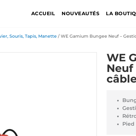
ACCUEIL
NOUVEAUTÉS
LA BOUTI
vier, Souris, Tapis, Manette
/ WE Gamium Bungee Neuf – Gestio
WE G
Neuf 
câbl
Bung
Gest
Rétr
Pied