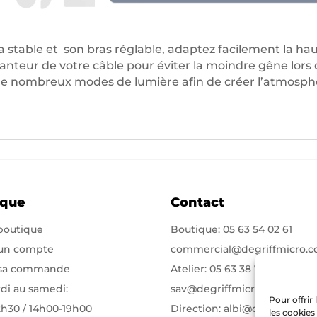
a stable et son bras réglable, adaptez facilement la hau
nteur de votre câble pour éviter la moindre gêne lors d
i de nombreux modes de lumière afin de créer l’atmosph
ique
Contact
 boutique
Boutique:
05 63 54 02 61
 un compte
commercial@degriffmicro.
 sa commande
Atelier:
05 63 38 71 75
di au samedi:
sav@degriffmicro.com
Pour offrir
2h30 / 14h00-19h00
Direction:
albi@degriffmicr
les cookies