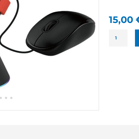
15,00
QUANTITÉ
DE
WE
GAMIUM
BUNGEE
NEUF
-
GESTION
DE
CÂBLE