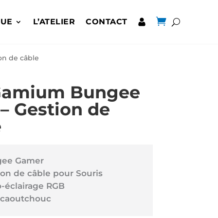

QUE
L’ATELIER
CONTACT
n de câble
amium Bungee
– Gestion de
e
ee Gamer
ion de câble pour Souris
o-éclairage RGB
 caoutchouc