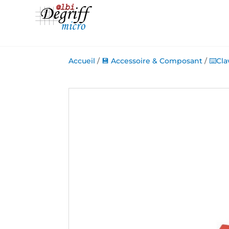
Accueil
/
💾 Accessoire & Composant
/
⌨️Cla