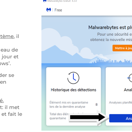
ystème
, il
neau de
 jour et
ows’.
der se
 en
ié
,
: il met
et fait le