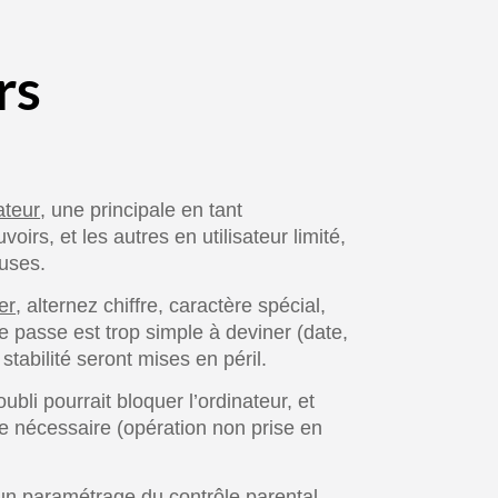
rs
ateur
, une principale en tant
oirs, et les autres en utilisateur limité,
euses.
er
, alternez chiffre, caractère spécial,
 passe est trop simple à deviner (date,
 stabilité seront mises en péril.
oubli pourrait bloquer l’ordinateur, et
re nécessaire (opération non prise en
a un paramétrage du contrôle parental