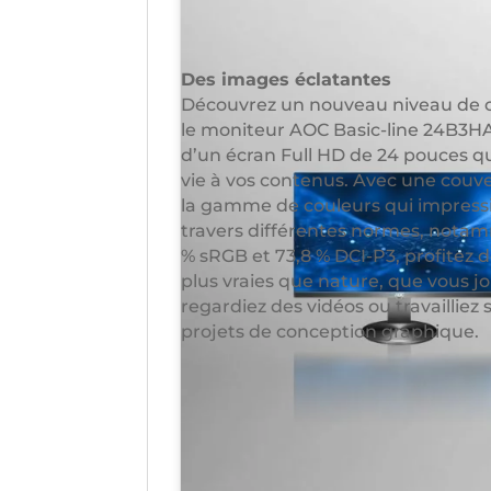
Des images éclatantes
Découvrez un nouveau niveau de c
le moniteur AOC Basic-line 24B3HA
d’un écran Full HD de 24 pouces q
vie à vos contenus. Avec une couv
la gamme de couleurs qui impress
travers différentes normes, nota
% sRGB et 73,8 % DCI-P3, profitez 
plus vraies que nature, que vous jo
regardiez des vidéos ou travailliez 
projets de conception graphique.