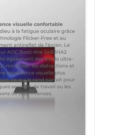
ence visuelle confortable
dieu à la fatigue oculaire grâce
chnologie Flicker-Free et au
ent antireflet de l’écran. Le
ur AOC Basic-line 24B3HA2
te également des bords ultra-
ur minimiser les distractions et
une expérience visuelle plus
ve, ce qui le rend parfait pour
gues sessions de travail ou les
ons de jeux intenses.