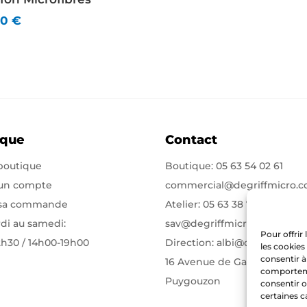
00
€
ique
Contact
 boutique
Boutique:
05 63 54 02 61
 un compte
commercial@degriffmicro.
 sa commande
Atelier:
05 63 38 71 75
di au samedi:
sav@degriffmicro.com
Pour offrir
2h30 / 14h00-19h00
Direction:
albi@degriffmicr
les cookies
consentir à
16 Avenue de Garban 81990
comportemen
Puygouzon
consentir o
certaines c