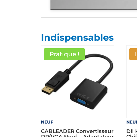
Indispensables
Pratique !
NEUF
NEU
CABLEADER Convertisseur
DII 
DP/VGA Neuf – Adaptateur
Chi