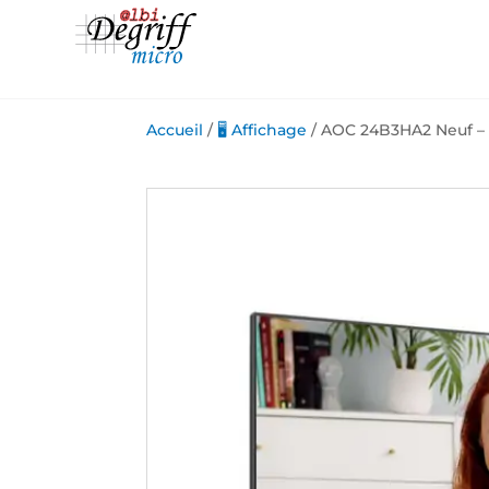
Accueil
/
🖥️ Affichage
/ AOC 24B3HA2 Neuf – 