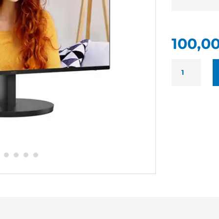
100,0
QUANTITÉ
DE
AOC
24B3HA2
NEUF
-
MONITEUR
24
POUCES
IPS
@
120
HZ