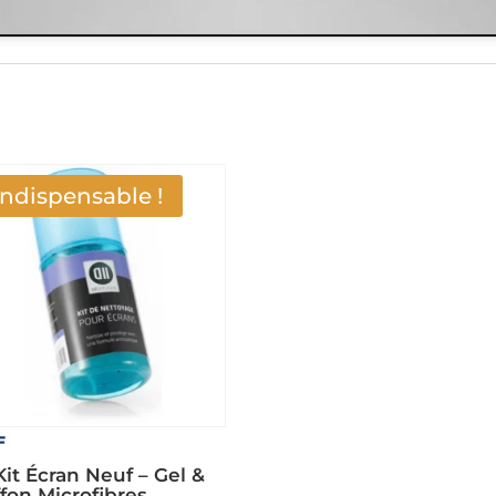
Indispensable !
F
Kit Écran Neuf – Gel &
ffon Microfibres