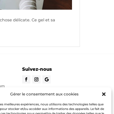
hose délicate. Ce gel et sa
Suivez-nous
com
CONTACTEZ-NOUS
Gérer le consentement aux cookies
 les meilleures expériences, nous utilisons des technologies telles que
o.com
 pour stocker et/ou accéder aux informations des appareils. Le fait de
 ces technologies nous permettra de traiter des données telles que le