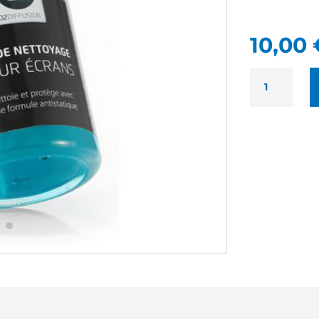
10,00
QUANTITÉ
DE
DII
KIT
ÉCRAN
NEUF
-
GEL
&
CHIFFON
MICROFIBRE