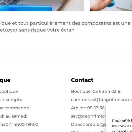
ique et tout particulièrement des composants est une c
nettoyer sans risque votre écran
ique
Contact
 boutique
Boutique:
05 63 54 02 61
 un compte
commercial@degriffmicro.
 sa commande
Atelier:
05 63 38 71 75
di au samedi:
sav@degriffmicro.com
Pour offrir
2h30 / 14h00-19h00
Direction:
albi@degriffmicr
les cookies
consentir à