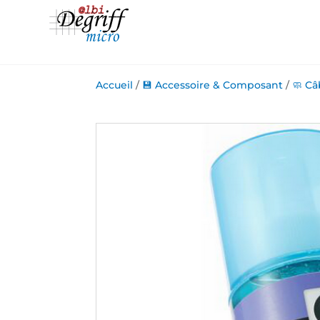
Accueil
/
💾 Accessoire & Composant
/
🧼 Câ