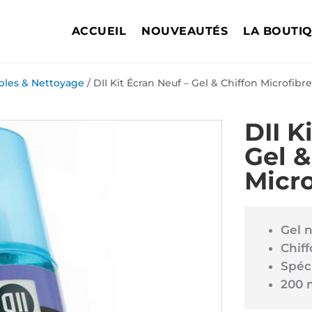
ACCUEIL
NOUVEAUTÉS
LA BOUTI
bles & Nettoyage
/ DII Kit Écran Neuf – Gel & Chiffon Microfibr
DII K
Gel &
Micro
Gel 
Chif
Spéc
200 