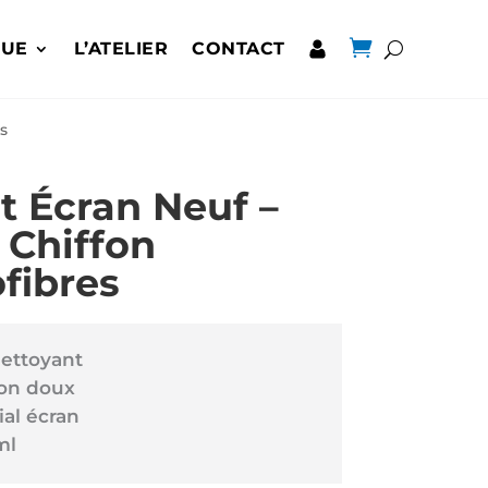

QUE
L’ATELIER
CONTACT
es
it Écran Neuf –
 Chiffon
fibres
nettoyant
fon doux
ial écran
ml