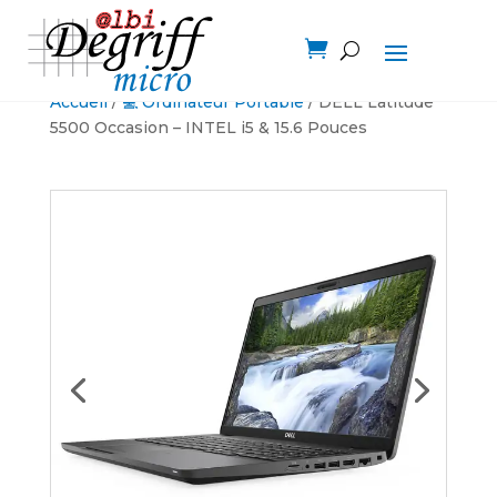

Accueil
/
💻 Ordinateur Portable
/ DELL Latitude
5500 Occasion – INTEL i5 & 15.6 Pouces