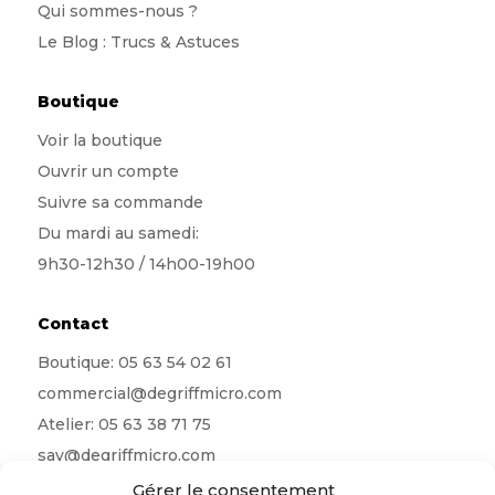
Qui sommes-nous
?
Le Blog : Trucs & Astuces
Boutique
Voir la boutique
Ouvrir un compte
Suivre sa commande
Du mardi au samedi:
9h30-12h30 / 14h00-19h00
Contact
Boutique:
05 63 54 02 61
commercial@degriffmicro.com
Atelier:
05 63 38 71 75
sav@degriffmicro.com
Direction:
albi@degriffmicro.com
Gérer le consentement