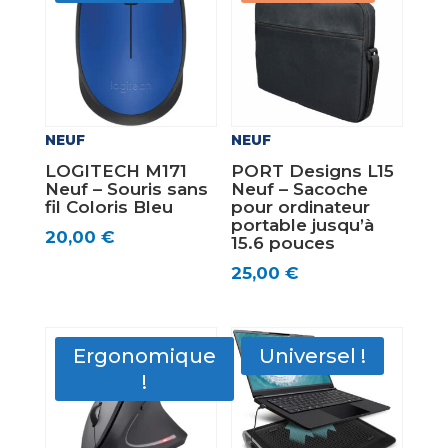
NEUF
NEUF
LOGITECH M171
PORT Designs L15
Neuf – Souris sans
Neuf – Sacoche
fil Coloris Bleu
pour ordinateur
portable jusqu’à
20,00
€
15.6 pouces
25,00
€
Ergonomique
Universel !
!