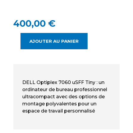
400,00
€
AJOUTER AU PANIER
QUANTITÉ
DE
DELL
OPTIPLEX
7060
TINY
DELL Optiplex 7060 uSFF Tiny : un
OCCASION
ordinateur de bureau professionnel
-
ultracompact avec des options de
CORE
montage polyvalentes pour un
I3
espace de travail personnalisé
QUAD
&
8
GO