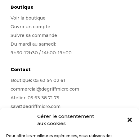
Boutique
Voir la boutique
Ouvrir un compte
Suivre sa commande
Du mardi au samedi:
9h30-12h30 / 14h00-19h00
Contact
Boutique:
05 63 54 02 61
commercial@degriffmicro.com
Atelier:
05 63 38 71 75
sav@degriffmicro.com
Direction:
albi@degriffmicro.com
Gérer le consentement
aux cookies
16 Avenue de Garban 81990 Puygouzon
Pour offrir les meilleures expériences, nous utilisons des