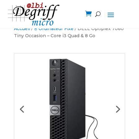

Accueil
/
🖲️ Ordinateur Fixe
/ DELL Optiplex 7060
Tiny Occasion – Core i3 Quad & 8 Go