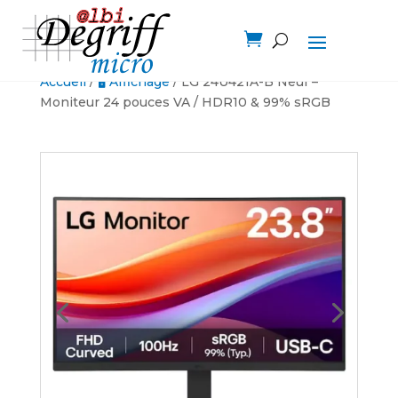

Accueil
/
🖥️ Affichage
/ LG 24U421A-B Neuf –
Moniteur 24 pouces VA / HDR10 & 99% sRGB