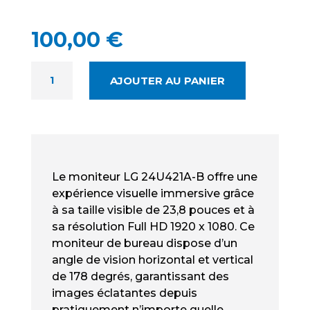
100,00
€
QUANTITÉ
AJOUTER AU PANIER
DE
LG
24U421A-
B
NEUF
-
Le moniteur LG 24U421A-B offre une
MONITEUR
expérience visuelle immersive grâce
24
à sa taille visible de 23,8 pouces et à
POUCES
sa résolution Full HD 1920 x 1080. Ce
VA
moniteur de bureau dispose d’un
/
HDR10
angle de vision horizontal et vertical
&
de 178 degrés, garantissant des
99%
images éclatantes depuis
SRGB
pratiquement n’importe quelle