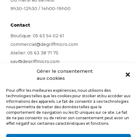
Du mardi au samedi:
9h30-12h30 / 14h00-19h00
Contact
Boutique:
05 63 54 02 61
commercial@degriffmicro.com
Atelier:
05 63 38 71 75
sav@degriffmicro.com
Direction:
albi@degriffmicro.com
Gérer le consentement
aux cookies
16 Avenue de Garban 81990 Puygouzon
Pour offrir les meilleures expériences, nous utilisons des
technologies telles que les cookies pour stocker et/ou accéder aux
informations des appareils. Le fait de consentir à ces technologies
nous permettra de traiter des données telles que le
Suivez-nous
comportement de navigation ou les ID uniques sur ce site. Le fait
de ne pas consentir ou de retirer son consentement peut avoir un
effet négatif sur certaines caractéristiques et fonctions.
CONTACTEZ-NOUS