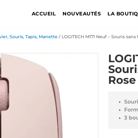
ACCUEIL
NOUVEAUTÉS
LA BOUTI
vier, Souris, Tapis, Manette
/ LOGITECH M171 Neuf – Souris sans f
LOGI
Souri
Rose
Souri
Form
3 bo