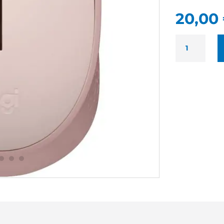
20,00
QUANTITÉ
DE
LOGITECH
M171
NEUF
-
SOURIS
SANS
FIL
COLORIS
ROSE