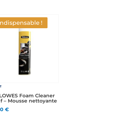
Indispensable !
F
LOWES Foam Cleaner
f – Mousse nettoyante
00
€