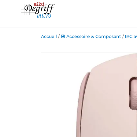
Accueil
/
💾 Accessoire & Composant
/
⌨️Cla