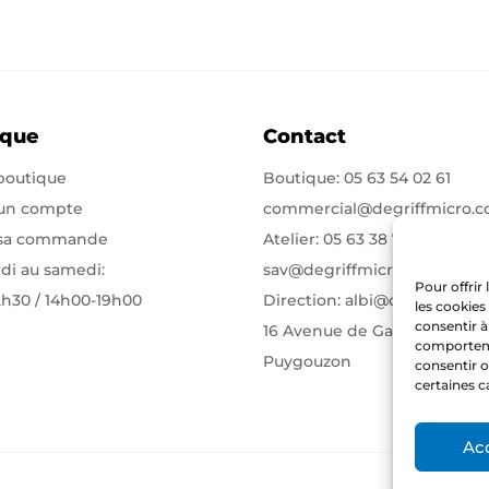
ique
Contact
 boutique
Boutique:
05 63 54 02 61
 un compte
commercial@degriffmicro.
 sa commande
Atelier:
05 63 38 71 75
di au samedi:
sav@degriffmicro.com
Pour offrir
2h30 / 14h00-19h00
Direction:
albi@degriffmicr
les cookies
consentir à
16 Avenue de Garban 81990
comportemen
Puygouzon
consentir o
certaines c
Ac