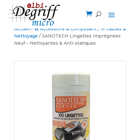

Accueil
/
💾 Accessoire & Composant
/
🧼 Câbles &
Nettoyage
/ SANOTECH Lingettes Imprégnées
Neuf – Nettoyantes & Anti-statiques