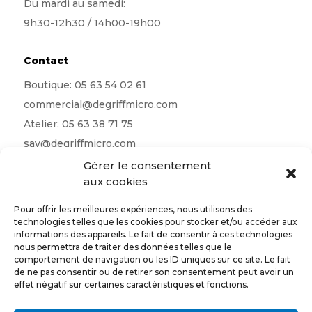
Du mardi au samedi:
9h30-12h30 / 14h00-19h00
Contact
Boutique:
05 63 54 02 61
commercial@degriffmicro.com
Atelier:
05 63 38 71 75
sav@degriffmicro.com
Direction:
albi@degriffmicro.com
Gérer le consentement
aux cookies
16 Avenue de Garban 81990 Puygouzon
Pour offrir les meilleures expériences, nous utilisons des
technologies telles que les cookies pour stocker et/ou accéder aux
informations des appareils. Le fait de consentir à ces technologies
nous permettra de traiter des données telles que le
Suivez-nous
comportement de navigation ou les ID uniques sur ce site. Le fait
de ne pas consentir ou de retirer son consentement peut avoir un
effet négatif sur certaines caractéristiques et fonctions.
CONTACTEZ-NOUS