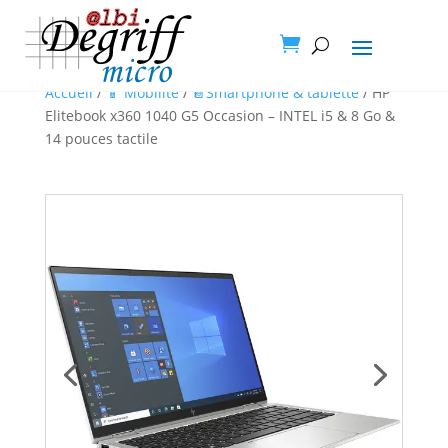

Accueil
/
📱 Mobilité
/
📔Smartphone & tablette
/ HP
Elitebook x360 1040 G5 Occasion – INTEL i5 & 8 Go &
14 pouces tactile