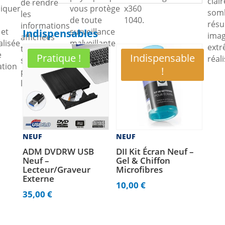
clair
de rendre
iquer
vous protège
x360
somb
les
de toute
1040.
résu
informations
 et
surveillance
Indispensables
ima
affichées
lisée
malveillante.
ext
trop
e
Pratique !
Indispensable
réali
sombres
ation
!
pour être
lues.
NEUF
NEUF
ADM DVDRW USB
DII Kit Écran Neuf –
Neuf –
Gel & Chiffon
Lecteur/Graveur
Microfibres
Externe
10,00
€
35,00
€