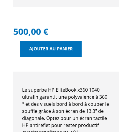
500,00
€
AJOUTER AU PANIER
QUANTITÉ
DE
HP
ELITEBOOK
X360
1040
Le superbe HP EliteBook x360 1040
G5
ultrafin garantit une polyvalence à 360
OCCASION
° et des visuels bord à bord à couper le
-
souffle grâce à son écran de 13.3″ de
INTEL
diagonale. Optez pour un écran tactile
I5
HP antireflet pour rester productif
&