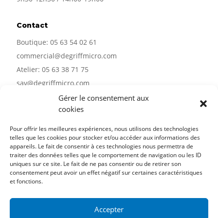
Contact
Boutique:
05 63 54 02 61
commercial@degriffmicro.com
Atelier:
05 63 38 71 75
sav@degriffmicro.com
Direction:
albi@degriffmicro.com
Gérer le consentement aux
cookies
16 Avenue de Garban 81990 Puygouzon
Pour offrir les meilleures expériences, nous utilisons des technologies
telles que les cookies pour stocker et/ou accéder aux informations des
appareils. Le fait de consentir à ces technologies nous permettra de
traiter des données telles que le comportement de navigation ou les ID
Suivez-nous
uniques sur ce site. Le fait de ne pas consentir ou de retirer son
consentement peut avoir un effet négatif sur certaines caractéristiques
et fonctions.
CONTACTEZ-NOUS
Accepter