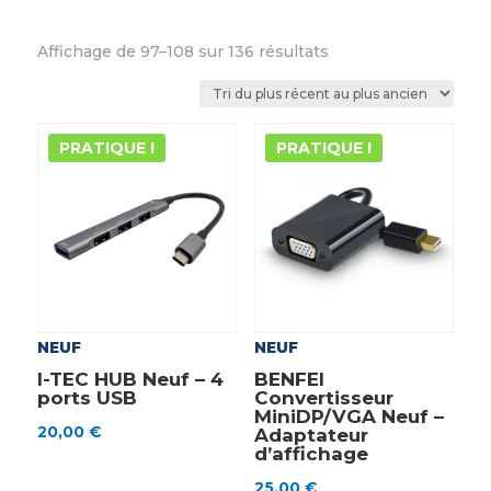
Trié
Affichage de 97–108 sur 136 résultats
du
plus
récent
PRATIQUE !
PRATIQUE !
au
plus
ancien
NEUF
NEUF
I-TEC HUB Neuf – 4
BENFEI
ports USB
Convertisseur
MiniDP/VGA Neuf –
20,00
€
Adaptateur
d’affichage
25,00
€