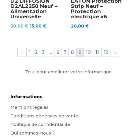
D2 DIFFUSION
EATON Protection
D2AL2250 Neuf –
Strip Neuf –
Alimentation
Protection
Universelle
électrique x6
Le
Le
30,00
€
15,00
€
20,00
€
prix
prix
initial
actuel
était :
est :
←
1
2
3
…
6
7
8
9
10
11
12
→
30,00 €.
15,00 €.
Tout pour améliorer votre informatique
Informations
Mentions légales
Conditions générales de vente
Politique de confidentialité
Qui sommes-nous
?