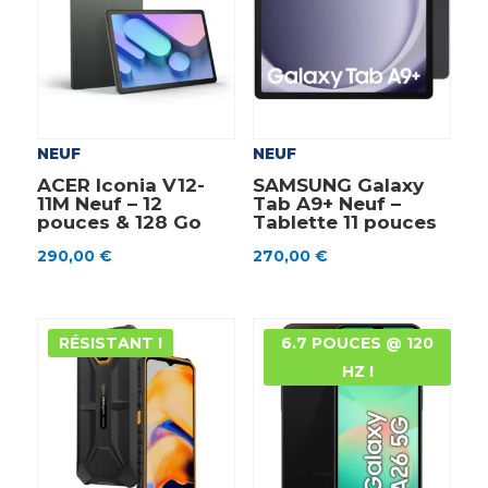
NEUF
NEUF
ACER Iconia V12-
SAMSUNG Galaxy
11M Neuf – 12
Tab A9+ Neuf –
pouces & 128 Go
Tablette 11 pouces
290,00
€
270,00
€
RÉSISTANT !
6.7 POUCES @ 120
HZ !