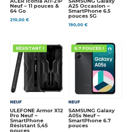
ACER Iconia A11-21P
SAMSUNG Galaxy
Neuf – 11 pouces &
A25 Occasion –
64 Go
SmartPhone 6.5
pouces 5G
210,00
€
190,00
€
RÉSISTANT !
6.7 POUCES !
NEUF
NEUF
ULEFONE Armor X12
SAMSUNG Galaxy
Pro Neuf –
A05s Neuf –
SmartPhone
SmartPhone 6.7
Résistant 5,45
pouces
pouces