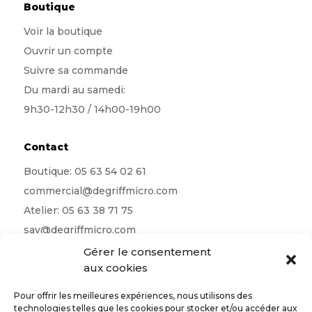
Boutique
Voir la boutique
Ouvrir un compte
Suivre sa commande
Du mardi au samedi:
9h30-12h30 / 14h00-19h00
Contact
Boutique:
05 63 54 02 61
commercial@degriffmicro.com
Atelier:
05 63 38 71 75
sav@degriffmicro.com
Direction:
albi@degriffmicro.com
Gérer le consentement
aux cookies
16 Avenue de Garban 81990 Puygouzon
Pour offrir les meilleures expériences, nous utilisons des
technologies telles que les cookies pour stocker et/ou accéder aux