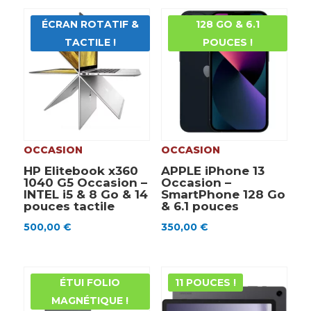
ÉCRAN ROTATIF &
128 GO & 6.1
TACTILE !
POUCES !
OCCASION
OCCASION
HP Elitebook x360
APPLE iPhone 13
1040 G5 Occasion –
Occasion –
INTEL i5 & 8 Go & 14
SmartPhone 128 Go
pouces tactile
& 6.1 pouces
500,00
€
350,00
€
ÉTUI FOLIO
11 POUCES !
MAGNÉTIQUE !