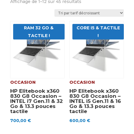
Trié
Affichage de 1–12 sur 45 résultats
par
prix
décroissant
RAM 32 GO &
CORE I5 & TACTILE
TACTILE !
!
OCCASION
OCCASION
HP Elitebook x360
HP Elitebook x360
830 G8 Occasion –
830 G8 Occasion –
INTEL i7 Gen.11 & 32
INTEL i5 Gen.11 & 16
Go & 13.3 pouces
Go & 13.3 pouces
tactile
tactile
700,00
€
600,00
€