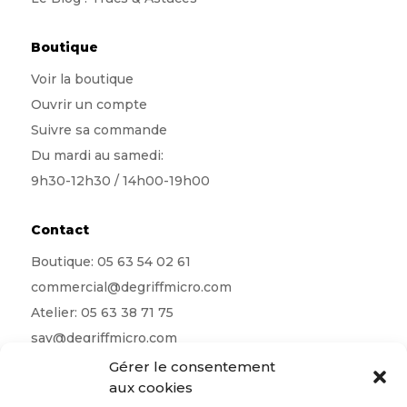
Boutique
Voir la boutique
Ouvrir un compte
Suivre sa commande
Du mardi au samedi:
9h30-12h30 / 14h00-19h00
Contact
Boutique:
05 63 54 02 61
commercial@degriffmicro.com
Atelier:
05 63 38 71 75
sav@degriffmicro.com
Direction:
albi@degriffmicro.com
Gérer le consentement
aux cookies
16 Avenue de Garban 81990 Puygouzon