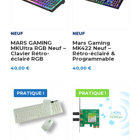
NEUF
NEUF
MARS GAMING
Mars Gaming
MKUltra RGB Neuf –
MK422 Neuf –
Clavier Rétro-
Rétro-éclairé &
éclairé RGB
Programmable
40,00
€
40,00
€
PRATIQUE !
PRATIQUE !