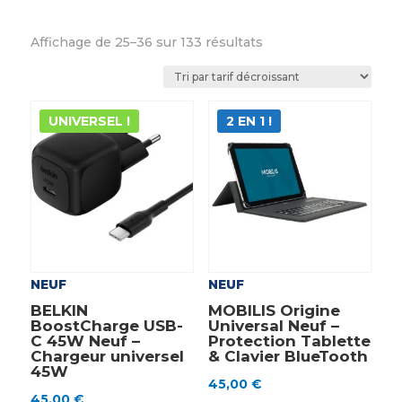
Trié
Affichage de 25–36 sur 133 résultats
par
prix
décroissant
UNIVERSEL !
2 EN 1 !
NEUF
NEUF
BELKIN
MOBILIS Origine
BoostCharge USB-
Universal Neuf –
C 45W Neuf –
Protection Tablette
Chargeur universel
& Clavier BlueTooth
45W
45,00
€
45,00
€