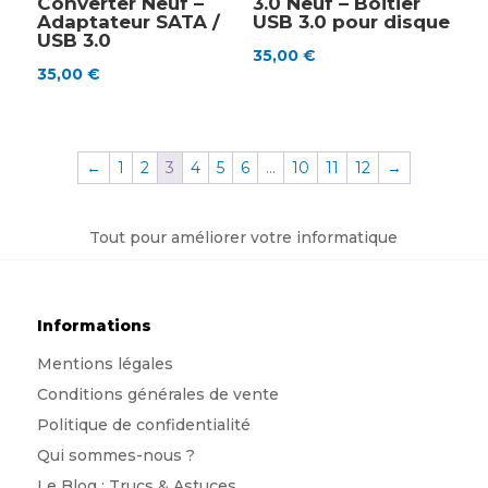
Converter Neuf –
3.0 Neuf – Boitier
Adaptateur SATA /
USB 3.0 pour disque
USB 3.0
35,00
€
35,00
€
←
1
2
3
4
5
6
…
10
11
12
→
Tout pour améliorer votre informatique
Informations
Mentions légales
Conditions générales de vente
Politique de confidentialité
Qui sommes-nous
?
Le Blog : Trucs & Astuces