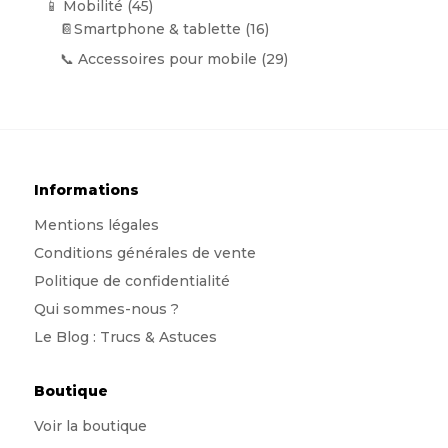
45
📱 Mobilité
45
produits
16
📔Smartphone & tablette
16
produits
29
📞 Accessoires pour mobile
29
produits
Informations
Mentions légales
Conditions générales de vente
Politique de confidentialité
Qui sommes-nous
?
Le Blog : Trucs & Astuces
Boutique
Voir la boutique