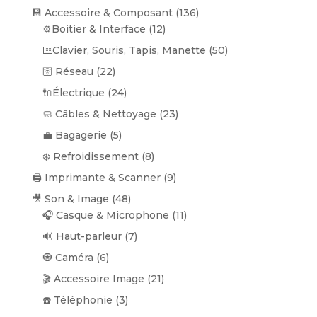
produits
136
💾 Accessoire & Composant
136
12
produits
⚙️Boitier & Interface
12
produits
50
⌨️Clavier, Souris, Tapis, Manette
50
produits
22
🛜 Réseau
22
produits
24
🔌Électrique
24
produits
23
🧼 Câbles & Nettoyage
23
produits
5
💼 Bagagerie
5
produits
8
❄️ Refroidissement
8
produits
9
🖨️ Imprimante & Scanner
9
produits
48
🎥 Son & Image
48
produits
11
🎧 Casque & Microphone
11
produits
7
🔊 Haut-parleur
7
produits
6
🧿 Caméra
6
produits
21
🎬 Accessoire Image
21
produits
3
☎️ Téléphonie
3
produits