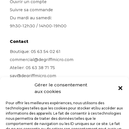
Ouvrir un compte
Suivre sa commande
Du mardi au samedi:
9h30-12h30 / 14h00-19h00
Contact
Boutique:
05 63 54 02 61
commercial@degriffmicro.com
Atelier:
05 63 38 71 75
sav@degriffmicro.com
Direction:
albi@degriffmicro.com
Gérer le consentement
aux cookies
16 Avenue de Garban 81990 Puygouzon
Pour offrir les meilleures expériences, nous utilisons des
technologies telles que les cookies pour stocker et/ou accéder aux
informations des appareils. Le fait de consentir à ces technologies
nous permettra de traiter des données telles que le
Suivez-nous
comportement de navigation ou les ID uniques sur ce site. Le fait
de ne pas consentir ou de retirer son consentement peut avoir un