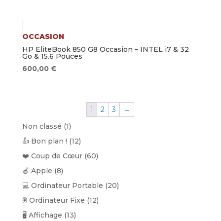
OCCASION
HP EliteBook 850 G8 Occasion – INTEL i7 & 32
Go & 15.6 Pouces
600,00
€
1
2
3
→
1
Non classé
1
produit
12
👍 Bon plan !
12
produits
60
❤️ Coup de Cœur
60
produits
8
🍎 Apple
8
produits
20
💻 Ordinateur Portable
20
produits
12
🖲️ Ordinateur Fixe
12
produits
13
🖥️ Affichage
13