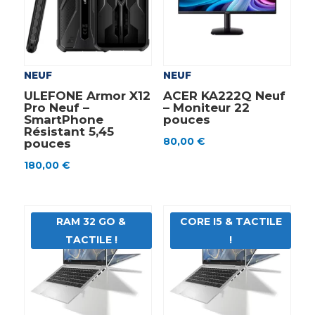
NEUF
NEUF
ULEFONE Armor X12
ACER KA222Q Neuf
Pro Neuf –
– Moniteur 22
SmartPhone
pouces
Résistant 5,45
80,00
€
pouces
180,00
€
RAM 32 GO &
CORE I5 & TACTILE
TACTILE !
!