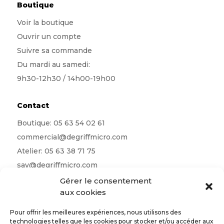
Boutique
Voir la boutique
Ouvrir un compte
Suivre sa commande
Du mardi au samedi:
9h30-12h30 / 14h00-19h00
Contact
Boutique:
05 63 54 02 61
commercial@degriffmicro.com
Atelier:
05 63 38 71 75
sav@degriffmicro.com
Direction:
albi@degriffmicro.com
Gérer le consentement
aux cookies
16 Avenue de Garban 81990 Puygouzon
Pour offrir les meilleures expériences, nous utilisons des
technologies telles que les cookies pour stocker et/ou accéder aux