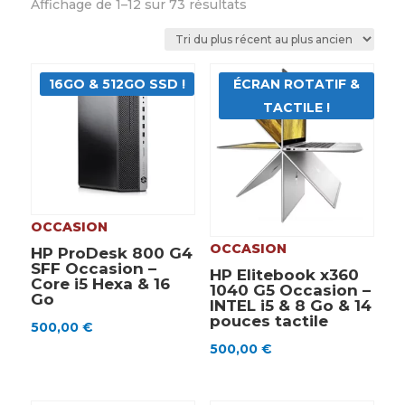
Trié
Affichage de 1–12 sur 73 résultats
du
plus
récent
16GO & 512GO SSD !
ÉCRAN ROTATIF &
au
plus
TACTILE !
ancien
OCCASION
OCCASION
HP ProDesk 800 G4
SFF Occasion –
HP Elitebook x360
Core i5 Hexa & 16
1040 G5 Occasion –
Go
INTEL i5 & 8 Go & 14
pouces tactile
500,00
€
500,00
€