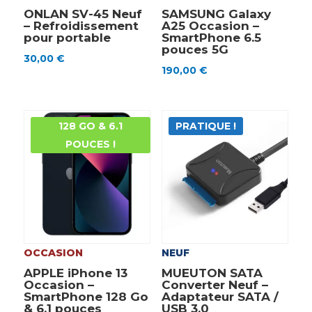
ONLAN SV-45 Neuf
SAMSUNG Galaxy
– Refroidissement
A25 Occasion –
pour portable
SmartPhone 6.5
pouces 5G
30,00
€
190,00
€
128 GO & 6.1
PRATIQUE !
POUCES !
OCCASION
NEUF
APPLE iPhone 13
MUEUTON SATA
Occasion –
Converter Neuf –
SmartPhone 128 Go
Adaptateur SATA /
& 6.1 pouces
USB 3.0