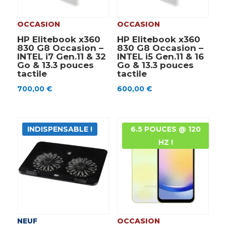
OCCASION
OCCASION
HP Elitebook x360
HP Elitebook x360
830 G8 Occasion –
830 G8 Occasion –
INTEL i7 Gen.11 & 32
INTEL i5 Gen.11 & 16
Go & 13.3 pouces
Go & 13.3 pouces
tactile
tactile
700,00
€
600,00
€
INDISPENSABLE !
6.5 POUCES @ 120
HZ !
NEUF
OCCASION