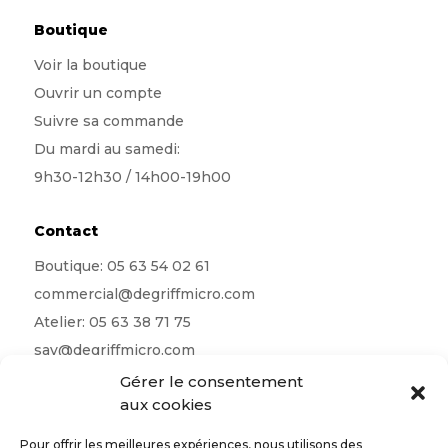
Boutique
Voir la boutique
Ouvrir un compte
Suivre sa commande
Du mardi au samedi:
9h30-12h30 / 14h00-19h00
Contact
Boutique:
05 63 54 02 61
commercial@degriffmicro.com
Atelier:
05 63 38 71 75
sav@degriffmicro.com
Direction:
albi@degriffmicro.com
Gérer le consentement
aux cookies
16 Avenue de Garban 81990 Puygouzon
Pour offrir les meilleures expériences, nous utilisons des