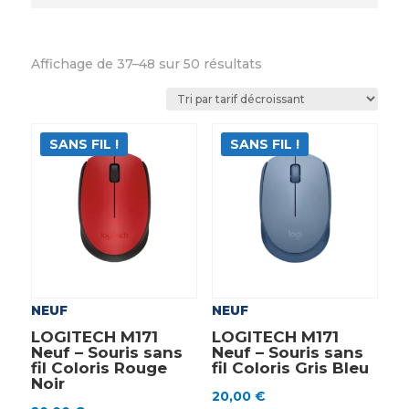
Trié
Affichage de 37–48 sur 50 résultats
par
prix
décroissant
SANS FIL !
SANS FIL !
NEUF
NEUF
LOGITECH M171
LOGITECH M171
Neuf – Souris sans
Neuf – Souris sans
fil Coloris Rouge
fil Coloris Gris Bleu
Noir
20,00
€