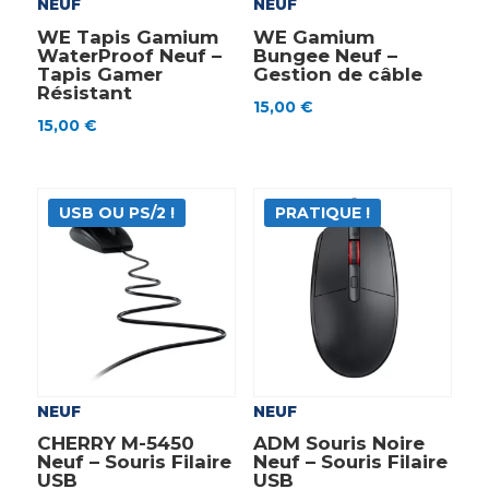
NEUF
NEUF
WE Tapis Gamium
WE Gamium
WaterProof Neuf –
Bungee Neuf –
Tapis Gamer
Gestion de câble
Résistant
15,00
€
15,00
€
USB OU PS/2 !
PRATIQUE !
NEUF
NEUF
CHERRY M-5450
ADM Souris Noire
Neuf – Souris Filaire
Neuf – Souris Filaire
USB
USB